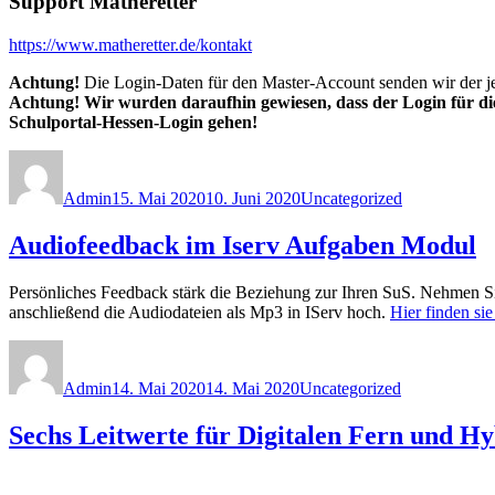
Support Matheretter
https://www.matheretter.de/kontakt
Achtung!
Die Login-Daten für den Master-Account senden wir der je
Achtung!
Wir wurden daraufhin gewiesen, dass der Login für di
Schulportal-Hessen-Login gehen!
Autor
Veröffentlicht
Kategorien
am
Admin
15. Mai 2020
10. Juni 2020
Uncategorized
Audiofeedback im Iserv Aufgaben Modul
Persönliches Feedback stärk die Beziehung zur Ihren SuS. Nehmen S
anschließend die Audiodateien als Mp3 in IServ hoch.
Hier finden sie
Autor
Veröffentlicht
Kategorien
am
Admin
14. Mai 2020
14. Mai 2020
Uncategorized
Sechs Leitwerte für Digitalen Fern und Hy