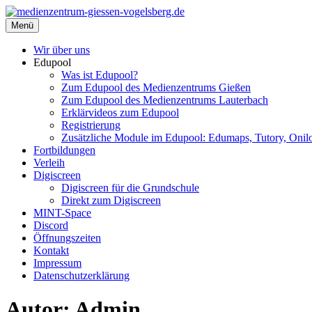
Zum
Inhalt
Menü
medienzentrum-giessen-vogelsberg.de
Regionales Medienzentrum Gießen-Vogelsberg
springen
Wir über uns
Edupool
Was ist Edupool?
Zum Edupool des Medienzentrums Gießen
Zum Edupool des Medienzentrums Lauterbach
Erklärvideos zum Edupool
Registrierung
Zusätzliche Module im Edupool: Edumaps, Tutory, Onilo
Fortbildungen
Verleih
Digiscreen
Digiscreen für die Grundschule
Direkt zum Digiscreen
MINT-Space
Discord
Öffnungszeiten
Kontakt
Impressum
Datenschutzerklärung
Autor:
Admin