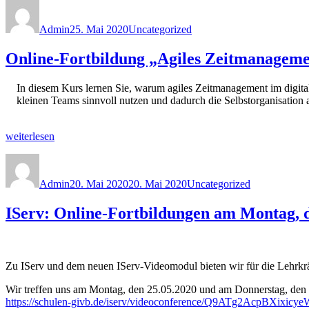
Autor
Veröffentlicht
Kategorien
am
Admin
25. Mai 2020
Uncategorized
Online-Fortbildung „Agiles Zeitmanageme
In diesem Kurs lernen Sie, warum agiles Zeitmanagement im digita
kleinen Teams sinnvoll nutzen und dadurch die Selbstorganisation
„Online-
weiterlesen
Fortbildung
Autor
Veröffentlicht
Kategorien
„Agiles
am
Zeitmanagement“
Admin
20. Mai 2020
20. Mai 2020
Uncategorized
am
27.05.2020“
IServ: Online-Fortbildungen am Montag, d
Zu IServ und dem neuen IServ-Videomodul bieten wir für die Lehrkr
Wir treffen uns am Montag, den 25.05.2020 und am Donnerstag, den
https://schulen-givb.de/iserv/videoconference/Q9ATg2AcpBXixic