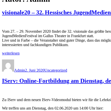
visionale20 – 32. Hessisches JugendMed
Vom 27. – 29. November 2020 findet die 32. visionale das größte hes
JugendMedienFestival im Gallus Theater in Frankfurt statt.
Live und in Farbe – die Veranstalter sind guter Dinge, dass das mög
interessierten und fachkundigen Publikum.
„visionale20
weiterlesen
–
Autor
Veröffentlicht
Kategorien
32.
am
Hessisches
Admin
2. Juni 2020
Uncategorized
JugendMedienFestival:
CALL
IServ: Online-Fortbildung am Dienstag, de
FOR
ENTRIES“
Zu IServ und dem neuen IServ-Videomodul bieten wir für die Lehrkr
Wir treffen uns am Dienstag, den 02.06.2020 um 14:00 Uhr hier: