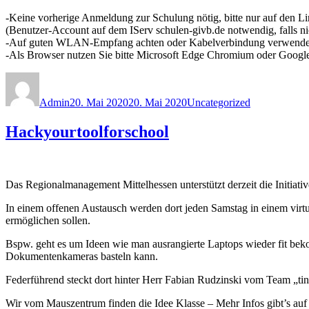
-Keine vorherige Anmeldung zur Schulung nötig, bitte nur auf den Li
(Benutzer-Account auf dem IServ schulen-givb.de notwendig, falls nic
-Auf guten WLAN-Empfang achten oder Kabelverbindung verwende
-Als Browser nutzen Sie bitte Microsoft Edge Chromium oder Google 
Autor
Veröffentlicht
Kategorien
am
Admin
20. Mai 2020
20. Mai 2020
Uncategorized
Hackyourtoolforschool
Das Regionalmanagement Mittelhessen unterstützt derzeit die Initia
In einem offenen Austausch werden dort jeden Samstag in einem virt
ermöglichen sollen.
Bspw. geht es um Ideen wie man ausrangierte Laptops wieder fit be
Dokumentenkameras basteln kann.
Federführend steckt dort hinter Herr Fabian Rudzinski vom Team „
Wir vom Mauszentrum finden die Idee Klasse – Mehr Infos gibt’s au