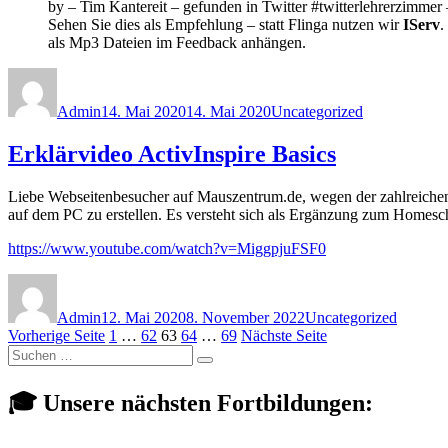
by – Tim Kantereit – gefunden in Twitter #twitterlehrerzimmer 
Sehen Sie dies als Empfehlung – statt Flinga nutzen wir
IServ
.
als Mp3 Dateien im Feedback anhängen.
Autor
Veröffentlicht
Kategorien
am
Admin
14. Mai 2020
14. Mai 2020
Uncategorized
Erklärvideo ActivInspire Basics
Liebe Webseitenbesucher auf Mauszentrum.de, wegen der zahlreichen
auf dem PC zu erstellen. Es versteht sich als Ergänzung zum Homesc
https://www.youtube.com/watch?v=MiggpjuFSF0
Autor
Veröffentlicht
Kategorien
am
Admin
12. Mai 2020
8. November 2022
Uncategorized
Seitennummerierung
Seite
Seite
Seite
Seite
Seite
Vorherige Seite
1
…
62
63
64
…
69
Nächste Seite
Suchen
der
Suchen
nach:
Beiträge
🎓 Unsere nächsten Fortbildungen: