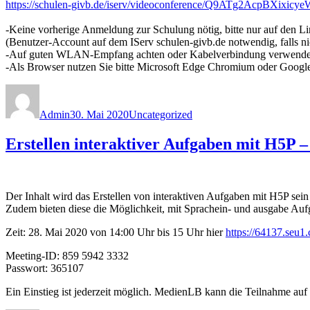
https://schulen-givb.de/iserv/videoconference/Q9ATg2AcpBXixic
-Keine vorherige Anmeldung zur Schulung nötig, bitte nur auf den Li
(Benutzer-Account auf dem IServ schulen-givb.de notwendig, falls nic
-Auf guten WLAN-Empfang achten oder Kabelverbindung verwende
-Als Browser nutzen Sie bitte Microsoft Edge Chromium oder Google 
Autor
Veröffentlicht
Kategorien
am
Admin
30. Mai 2020
Uncategorized
Erstellen interaktiver Aufgaben mit H5P 
Der Inhalt wird das Erstellen von interaktiven Aufgaben mit H5P s
Zudem bieten diese die Möglichkeit, mit Sprachein- und ausgabe Aufga
Zeit: 28. Mai 2020 von 14:00 Uhr bis 15 Uhr hier
https://64137.seu
Meeting-ID: 859 5942 3332
Passwort: 365107
Ein Einstieg ist jederzeit möglich. MedienLB kann die Teilnahme auf 