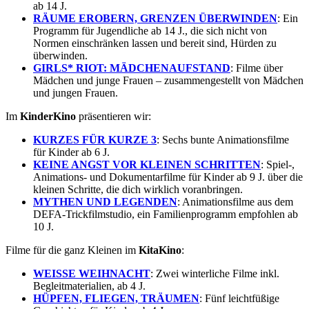
ab 14 J.
RÄUME EROBERN, GRENZEN ÜBERWINDEN
: Ein
Programm für Jugendliche ab 14 J., die sich nicht von
Normen einschränken lassen und bereit sind, Hürden zu
überwinden.
GIRLS* RIOT: MÄDCHENAUFSTAND
: Filme über
Mädchen und junge Frauen – zusammengestellt von Mädchen
und jungen Frauen.
Im
KinderKino
präsentieren wir:
KURZES FÜR KURZE 3
: Sechs bunte Animationsfilme
für Kinder ab 6 J.
KEINE ANGST VOR KLEINEN SCHRITTEN
: Spiel-,
Animations- und Dokumentarfilme für Kinder ab 9 J. über die
kleinen Schritte, die dich wirklich voranbringen.
MYTHEN UND LEGENDEN
: Animationsfilme aus dem
DEFA-Trickfilmstudio, ein Familienprogramm empfohlen ab
10 J.
Filme für die ganz Kleinen im
KitaKino
:
WEISSE WEIHNACHT
: Zwei winterliche Filme inkl.
Begleitmaterialien, ab 4 J.
HÜPFEN, FLIEGEN, TRÄUMEN
: Fünf leichtfüßige