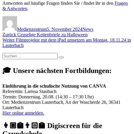
Antworten auf häufige Fragen finden Sie / findet ihr in den
Fragen
& Antworten
.
Autor
Veröffentlicht
Kategorien
am
Medienzentrum
5. November 2024
News
Beitragsnavigation
Vorheriger
Zurück
Gruselige Kettenbriefe zu Halloween
Nächster
Beitrag:
Weiter
Filmprojekte mit dem iPad umsetzen am Montag, 18.11.24 in
Beitrag:
Lauterbach
Suchen
Suchen
nach:
🎓 Unsere nächsten Fortbildungen:
Einführung in die schulische Nutzung von CANVA
Referentin: Larissa Staubach
Termin: Donnerstag, 20.08. (14:30 – 17:30 Uhr)
Ort: Medienzentrum Lauterbach, An der Wascherde 26, 36341
Lauterbach
Hier online anmelden.
👩🏼‍🏫👨🏻‍🏫 Digiscreen für die
Grundschule