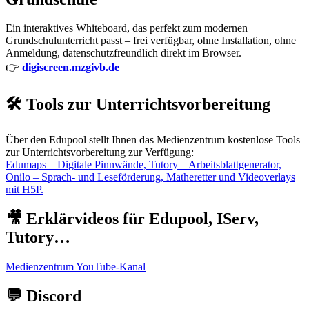
Ein interaktives Whiteboard, das perfekt zum modernen
Grundschulunterricht passt – frei verfügbar, ohne Installation, ohne
Anmeldung, datenschutzfreundlich direkt im Browser.
👉
digiscreen.mzgivb.de
🛠️ Tools zur Unterrichtsvorbereitung
Über den Edupool stellt Ihnen das Medienzentrum kostenlose Tools
zur Unterrichtsvorbereitung zur Verfügung:
Edumaps – Digitale Pinnwände, Tutory – Arbeitsblattgenerator,
Onilo – Sprach- und Leseförderung, Matheretter und Videoverlays
mit H5P.
🎥 Erklärvideos für Edupool, IServ,
Tutory…
Medienzentrum YouTube-Kanal
💬 Discord