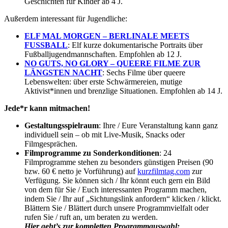
Geschichten für Kinder ab 4 J.
Außerdem interessant für Jugendliche:
ELF MAL MORGEN – BERLINALE MEETS
FUSSBALL
: Elf kurze dokumentarische Portraits über
Fußballjugendmannschaften. Empfohlen ab 12 J.
NO GUTS, NO GLORY – QUEERE FILME ZUR
LÄNGSTEN NACHT
: Sechs Filme über queere
Lebenswelten: über erste Schwärmereien, mutige
Aktivist*innen und brenzlige Situationen. Empfohlen ab 14 J.
Jede*r kann mitmachen!
Gestaltungsspielraum
: Ihre / Eure Veranstaltung kann ganz
individuell sein – ob mit Live-Musik, Snacks oder
Filmgesprächen.
Filmprogramme zu Sonderkonditionen
: 24
Filmprogramme stehen zu besonders günstigen Preisen (90
bzw. 60 € netto je Vorführung) auf
kurzfilmtag.com
zur
Verfügung. Sie können sich / Ihr könnt euch gern ein Bild
von dem für Sie / Euch interessanten Programm machen,
indem Sie / Ihr auf „Sichtungslink anfordern“ klicken / klickt.
Blättern Sie / Blättert durch unsere Programmvielfalt oder
rufen Sie / ruft an, um beraten zu werden.
Hier geht’s zur kompletten Programmauswahl: