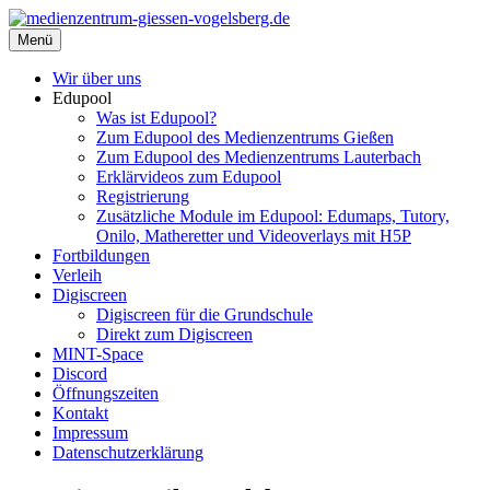
Zum
Inhalt
Menü
medienzentrum-giessen-vogelsberg.de
Regionales Medienzentrum Gießen-Vogelsberg
springen
Wir über uns
Edupool
Was ist Edupool?
Zum Edupool des Medienzentrums Gießen
Zum Edupool des Medienzentrums Lauterbach
Erklärvideos zum Edupool
Registrierung
Zusätzliche Module im Edupool: Edumaps, Tutory,
Onilo, Matheretter und Videoverlays mit H5P
Fortbildungen
Verleih
Digiscreen
Digiscreen für die Grundschule
Direkt zum Digiscreen
MINT-Space
Discord
Öffnungszeiten
Kontakt
Impressum
Datenschutzerklärung