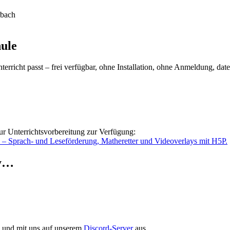
rbach
hule
rricht passt – frei verfügbar, ohne Installation, ohne Anmeldung, dat
ur Unterrichtsvorbereitung zur Verfügung:
o – Sprach- und Leseförderung, Matheretter und Videoverlays mit H5P.
ry…
en und mit uns auf unserem
Discord-Server
aus.