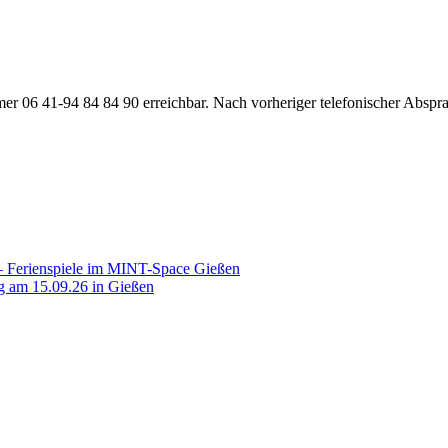
r 06 41-94 84 84 90 erreichbar. Nach vorheriger telefonischer Absprac
 – Ferienspiele im MINT-Space Gießen
ng am 15.09.26 in Gießen