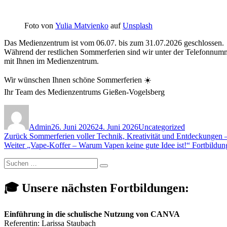
Foto von
Yulia Matvienko
auf
Unsplash
Das Medienzentrum ist vom 06.07. bis zum 31.07.2026 geschlossen.
Während der restlichen Sommerferien sind wir unter der Telefonnumme
mit Ihnen im Medienzentrum.
Wir wünschen Ihnen schöne Sommerferien ☀️
Ihr Team des Medienzentrums Gießen-Vogelsberg
Autor
Veröffentlicht
Kategorien
am
Admin
26. Juni 2026
24. Juni 2026
Uncategorized
Beitragsnavigation
Vorheriger
Zurück
Sommerferien voller Technik, Kreativität und Entdeckungen
Nächster
Beitrag:
Weiter
„Vape-Koffer – Warum Vapen keine gute Idee ist!“ Fortbildu
Beitrag:
Suchen
Suchen
nach:
🎓 Unsere nächsten Fortbildungen:
Einführung in die schulische Nutzung von CANVA
Referentin: Larissa Staubach