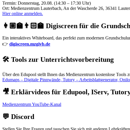
Termin: Donnerstag, 20.08. (14:30 – 17:30 Uhr)
Ort: Medienzentrum Lauterbach, An der Wascherde 26, 36341 Laute
Hier online anmelden.
👩🏼‍🏫👨🏻‍🏫 Digiscreen für die Grundsc
Ein interaktives Whiteboard, das perfekt zum modernen Grundschulunte
👉
digiscreen.mzgivb.de
🛠️ Tools zur Unterrichtsvorbereitung
Über den Edupool stellt Ihnen das Medienzentrum kostenlose Tools z
Edumaps – Digitale Pinnwände, Tutory – Arbeitsblattgenerator, Onil
🎥 Erklärvideos für Edupool, IServ, Tuto
Medienzentrum YouTube-Kanal
💬 Discord
Stellen Sie Ihre Fragen und tauschen Sie sich mit anderen Lehrkräft