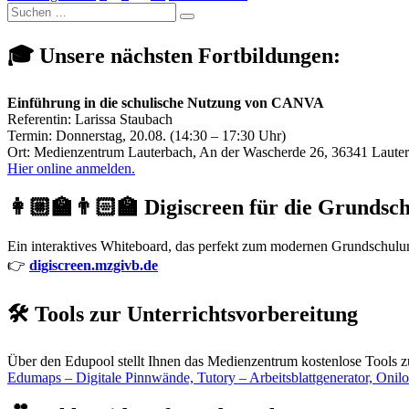
Suchen
Förderschule:
der
Suchen
nach:
Fortbildung
Beiträge
am
🎓 Unsere nächsten Fortbildungen:
Mi.,
29.04.2026
in
Einführung in die schulische Nutzung von CANVA
Lauterbach“
Referentin: Larissa Staubach
Termin: Donnerstag, 20.08. (14:30 – 17:30 Uhr)
Ort: Medienzentrum Lauterbach, An der Wascherde 26, 36341 Laute
Hier online anmelden.
👩🏼‍🏫👨🏻‍🏫 Digiscreen für die Grundsc
Ein interaktives Whiteboard, das perfekt zum modernen Grundschulunte
👉
digiscreen.mzgivb.de
🛠️ Tools zur Unterrichtsvorbereitung
Über den Edupool stellt Ihnen das Medienzentrum kostenlose Tools z
Edumaps – Digitale Pinnwände, Tutory – Arbeitsblattgenerator, Onil