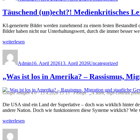
angepasst
Täuschend (un)echt?! Medienkritisches Le
vom
Medienzentrum
Gießen-
KI-generierte Bilder werden zunehmend zu einem festen Bestandteil de
Vogelsberg“
Bilder haben nicht nur Unterhaltungswert, durch die immer besser we
„Täuschend
weiterlesen
(un)echt?!
Autor
Veröffentlicht
Kategorien
Medienkritisches
am
Lernen
Admin
16. April 2026
13. April 2026
Uncategorized
mit
KI-
„Was ist los in Amerika? – Rassismus, Mig
Bildern
im
Unterricht:
Online-
Google Imagen 4.0 · 13.4.2026 15:13 · Prompt: „A stark, high-contrast phot
Fortbildung
am
Die USA sind ein Land der Superlative – doch was wirklich hinter de
11.05.2026“
andere Nation. Doch wie funktionieren diese Systeme wirklich? Wie 
„„Was
weiterlesen
ist
Autor
Veröffentlicht
Kategorien
los
am
in