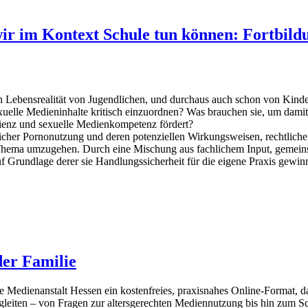
r im Kontext Schule tun können: Fortbildu
alen Lebensrealität von Jugendlichen, und durchaus auch schon von Kind
xuelle Medieninhalte kritisch einzuordnen? Was brauchen sie, um dam
lienz und sexuelle Medienkompetenz fördert?
licher Pornonutzung und deren potenziellen Wirkungsweisen, rechtliche
hema umzugehen. Durch eine Mischung aus fachlichem Input, gemeinsa
uf Grundlage derer sie Handlungssicherheit für die eigene Praxis gewin
der Familie
ie Medienanstalt Hessen ein kostenfreies, praxisnahes Online-Format, d
egleiten – von Fragen zur altersgerechten Mediennutzung bis hin zum S