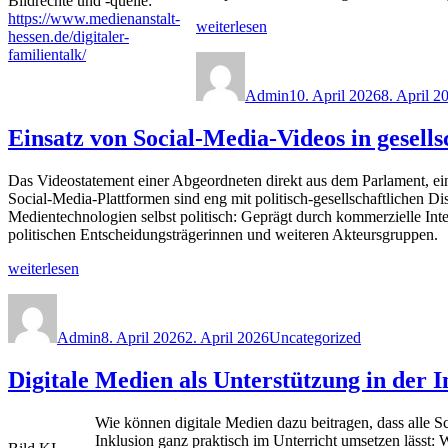
Bildrechte und -quelle:
Fortbildung
https://www.medienanstalt-
„Digitaler
weiterlesen
am
hessen.de/digitaler-
Familientalk
29.
familientalk/
Autor
Veröffentlicht
–
und
am
Medienwelten
30.04.2026
Admin
10. April 2026
8. April 2
in
in
der
Gießen“
Einsatz von Social-Media-Videos in gesell
Familie“
Das Videostatement einer Abgeordneten direkt aus dem Parlament, ein
Social-Media-Plattformen sind eng mit politisch-gesellschaftlich​en
Medientechnologien selbst politisch: Geprägt durch kommerzielle In
politischen Entscheidungsträgerinnen und weiteren Akteursgruppen.
„Einsatz
weiterlesen
von
Autor
Veröffentlicht
Kategorien
Social-
am
Media-
Admin
8. April 2026
2. April 2026
Uncategorized
Videos
in
Digitale Medien als Unterstützung in der I
gesellschaftswissenschaftlichen
Unterrichtsfächern:
Fortbildung
Wie können digitale Medien dazu beitragen, dass alle Sc
am
Inklusion ganz praktisch im Unterricht umsetzen lässt:
22.04.2026