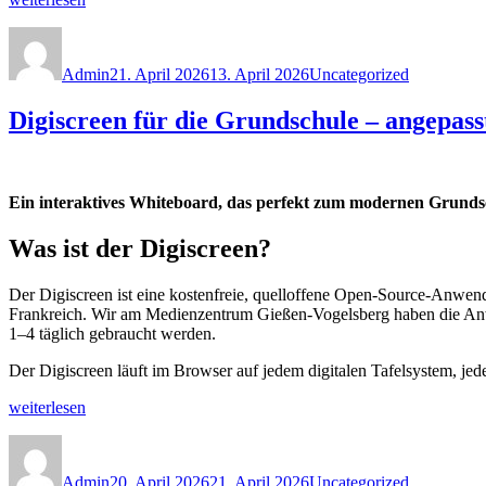
Jugendarbeit:
im
Fortbildung
Autor
Veröffentlicht
Kategorien
Netz,
am
am
Desinformation
09.06.2026
Admin
21. April 2026
13. April 2026
Uncategorized
und
in
KI
Gießen“
Digiscreen für die Grundschule – angepa
im
Schulalltag
begegnen:
Online-
Fachtag
Ein interaktives Whiteboard, das perfekt zum modernen Grundsch
am
29.04.2026“
Was ist der Digiscreen?
Der Digiscreen ist eine kostenfreie, quelloffene Open-Source-Anwend
Frankreich. Wir am Medienzentrum Gießen-Vogelsberg haben die 
1–4 täglich gebraucht werden.
Der Digiscreen läuft im Browser auf jedem digitalen Tafelsystem, je
„Digiscreen
weiterlesen
für
Autor
Veröffentlicht
Kategorien
die
am
Grundschule
Admin
20. April 2026
21. April 2026
Uncategorized
–