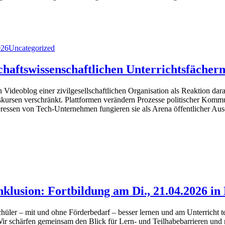
Kategorien
026
Uncategorized
schaftswissenschaftlichen Unterrichtsfächer
 Videoblog einer zivilgesellschaftlichen Organisation als Reaktion da
 Diskursen verschränkt. Plattformen verändern Prozesse politischer Kom
teressen von Tech-Unternehmen fungieren sie als Arena öffentlicher A
nklusion: Fortbildung am Di., 21.04.2026 i
hüler – mit und ohne Förderbedarf – besser lernen und am Unterricht te
 Wir schärfen gemeinsam den Blick für Lern- und Teilhabebarrieren un