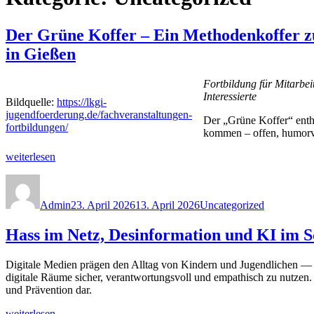
Der Grüne Koffer – Ein Methodenkoffer zu
in Gießen
Fortbildung für Mitarbe
Interessierte
Bildquelle:
https://lkgi-
jugendfoerderung.de/fachveranstaltungen-
Der „Grüne Koffer“ enth
fortbildungen/
kommen – offen, humorvol
„Der
weiterlesen
Grüne
Autor
Veröffentlicht
Kategorien
Koffer
am
–
Admin
23. April 2026
13. April 2026
Uncategorized
Ein
Methodenkoffer
Hass im Netz, Desinformation und KI im S
zur
Präventionsarbeit
in
Digitale Medien prägen den Alltag von Kindern und Jugendlichen — 
Schulen
digitale Räume sicher, verantwortungsvoll und empathisch zu nutzen
und
und Prävention dar.
in
der
„Hass
weiterlesen