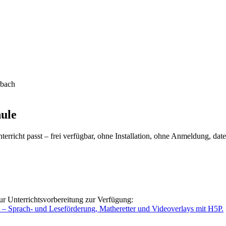
rbach
hule
rricht passt – frei verfügbar, ohne Installation, ohne Anmeldung, dat
ur Unterrichtsvorbereitung zur Verfügung:
o – Sprach- und Leseförderung, Matheretter und Videoverlays mit H5P.