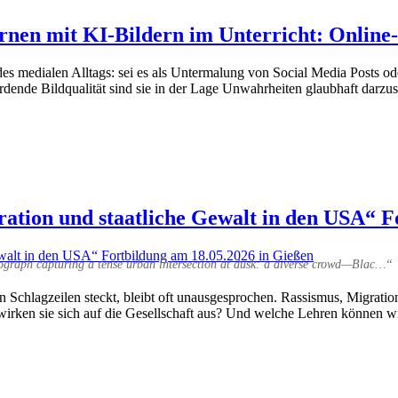
rnen mit KI-Bildern im Unterricht: Online
s medialen Alltags: sei es als Untermalung von Social Media Posts oder
rdende Bildqualität sind sie in der Lage Unwahrheiten glaubhaft darzu
ration und staatliche Gewalt in den USA“ F
ograph capturing a tense urban intersection at dusk: a diverse crowd—Blac…“
n Schlagzeilen steckt, bleibt oft unausgesprochen. Rassismus, Migrati
wirken sie sich auf die Gesellschaft aus? Und welche Lehren können w