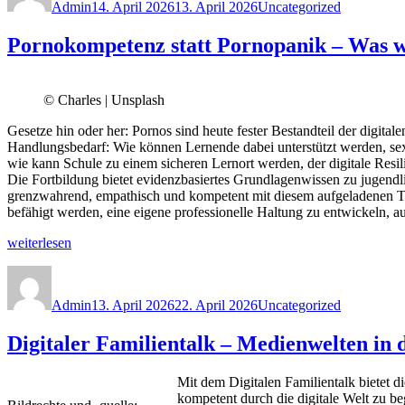
Admin
14. April 2026
13. April 2026
Uncategorized
Amerika?
–
Pornokompetenz statt Pornopanik – Was wi
Rassismus,
Migration
und
staatliche
© Charles | Unsplash
Gewalt
in
Gesetze hin oder her: Pornos sind heute fester Bestandteil der digit
den
Handlungsbedarf: Wie können Lernende dabei unterstützt werden, se
USA“
wie kann Schule zu einem sicheren Lernort werden, der digitale Resi
Fortbildung
Die Fortbildung bietet evidenzbasiertes Grundlagenwissen zu jugend
am
grenzwahrend, empathisch und kompetent mit diesem aufgeladenen T
18.05.2026
befähigt werden, eine eigene professionelle Haltung zu entwickeln, a
in
Gießen“
„Pornokompetenz
weiterlesen
statt
Autor
Veröffentlicht
Kategorien
Pornopanik
am
–
Admin
13. April 2026
22. April 2026
Uncategorized
Was
wir
Digitaler Familientalk – Medienwelten in 
im
Kontext
Schule
Mit dem Digitalen Familientalk bietet d
tun
kompetent durch die digitale Welt zu b
können: