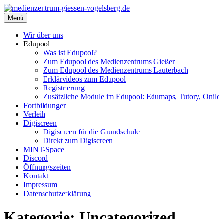
Zum
Inhalt
Menü
medienzentrum-giessen-vogelsberg.de
Regionales Medienzentrum Gießen-Vogelsberg
springen
Wir über uns
Edupool
Was ist Edupool?
Zum Edupool des Medienzentrums Gießen
Zum Edupool des Medienzentrums Lauterbach
Erklärvideos zum Edupool
Registrierung
Zusätzliche Module im Edupool: Edumaps, Tutory, Onilo
Fortbildungen
Verleih
Digiscreen
Digiscreen für die Grundschule
Direkt zum Digiscreen
MINT-Space
Discord
Öffnungszeiten
Kontakt
Impressum
Datenschutzerklärung
Kategorie:
Uncategorized