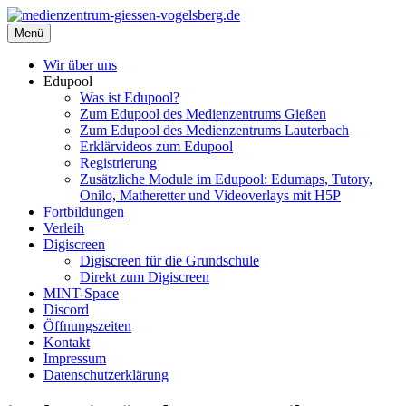
Zum
Inhalt
Menü
medienzentrum-giessen-vogelsberg.de
Regionales Medienzentrum Gießen-Vogelsberg
springen
Wir über uns
Edupool
Was ist Edupool?
Zum Edupool des Medienzentrums Gießen
Zum Edupool des Medienzentrums Lauterbach
Erklärvideos zum Edupool
Registrierung
Zusätzliche Module im Edupool: Edumaps, Tutory,
Onilo, Matheretter und Videoverlays mit H5P
Fortbildungen
Verleih
Digiscreen
Digiscreen für die Grundschule
Direkt zum Digiscreen
MINT-Space
Discord
Öffnungszeiten
Kontakt
Impressum
Datenschutzerklärung