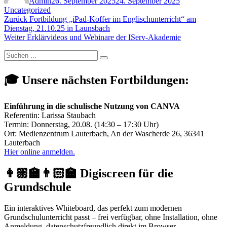
Admin
26. September 2025
24. September 2025
Uncategorized
Beitragsnavigation
Vorheriger
Zurück
Fortbildung „iPad-Koffer im Englischunterricht“ am
Beitrag:
Dienstag, 21.10.25 in Launsbach
Nächster
Weiter
Erklärvideos und Webinare der IServ-Akademie
Beitrag:
Suchen
Suchen
nach:
🎓 Unsere nächsten Fortbildungen:
Einführung in die schulische Nutzung von CANVA
Referentin: Larissa Staubach
Termin: Donnerstag, 20.08. (14:30 – 17:30 Uhr)
Ort: Medienzentrum Lauterbach, An der Wascherde 26, 36341
Lauterbach
Hier online anmelden.
👩🏼‍🏫👨🏻‍🏫 Digiscreen für die
Grundschule
Ein interaktives Whiteboard, das perfekt zum modernen
Grundschulunterricht passt – frei verfügbar, ohne Installation, ohne
Anmeldung, datenschutzfreundlich direkt im Browser.