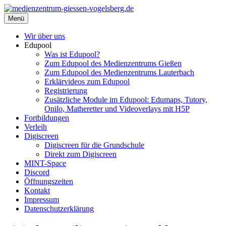
Zum
Inhalt
Menü
medienzentrum-giessen-vogelsberg.de
Regionales Medienzentrum Gießen-Vogelsberg
springen
Wir über uns
Edupool
Was ist Edupool?
Zum Edupool des Medienzentrums Gießen
Zum Edupool des Medienzentrums Lauterbach
Erklärvideos zum Edupool
Registrierung
Zusätzliche Module im Edupool: Edumaps, Tutory,
Onilo, Matheretter und Videoverlays mit H5P
Fortbildungen
Verleih
Digiscreen
Digiscreen für die Grundschule
Direkt zum Digiscreen
MINT-Space
Discord
Öffnungszeiten
Kontakt
Impressum
Datenschutzerklärung