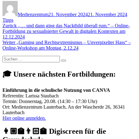
Autor
Veröffentlicht
Kateg
am
Medienzentrum
21. November 2024
21. November 2024
Tipps
Beitragsnavigation
Vorheriger
Zurück
„… und dann ging das Nacktbild überall rum.“ – Online-
Beitrag:
Fortbildung zu sexualisierter Gewalt in digitalen Kontexten am
12.12.2024
Nächster
Weiter
„Gaming und Rechtsextremismus – Unverpixelter Hass“ –
Beitrag:
Online-Workshop am Montag, 2.12.24
Suchen
Suchen
nach:
🎓 Unsere nächsten Fortbildungen:
Einführung in die schulische Nutzung von CANVA
Referentin: Larissa Staubach
Termin: Donnerstag, 20.08. (14:30 – 17:30 Uhr)
Ort: Medienzentrum Lauterbach, An der Wascherde 26, 36341
Lauterbach
Hier online anmelden.
👩🏼‍🏫👨🏻‍🏫 Digiscreen für die