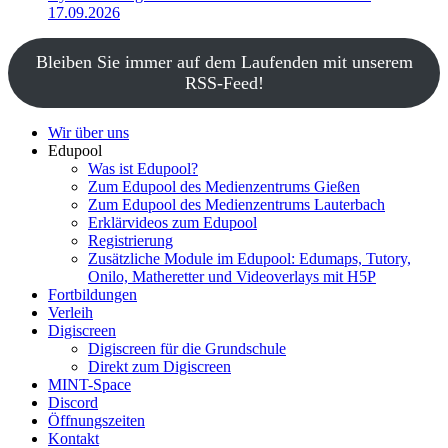
17.09.2026
Bleiben Sie immer auf dem Laufenden mit unserem
RSS-Feed!
Wir über uns
Edupool
Was ist Edupool?
Zum Edupool des Medienzentrums Gießen
Zum Edupool des Medienzentrums Lauterbach
Erklärvideos zum Edupool
Registrierung
Zusätzliche Module im Edupool: Edumaps, Tutory,
Onilo, Matheretter und Videoverlays mit H5P
Fortbildungen
Verleih
Digiscreen
Digiscreen für die Grundschule
Direkt zum Digiscreen
MINT-Space
Discord
Öffnungszeiten
Kontakt