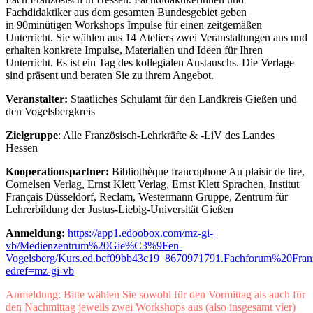
Fachdidaktiker aus dem gesamten Bundesgebiet geben
in 90minütigen Workshops Impulse für einen zeitgemäßen
Unterricht. Sie wählen aus 14 Ateliers zwei Veranstaltungen aus und
erhalten konkrete Impulse, Materialien und Ideen für Ihren
Unterricht. Es ist ein Tag des kollegialen Austauschs. Die Verlage
sind präsent und beraten Sie zu ihrem Angebot.
Veranstalter:
Staatliches Schulamt für den Landkreis Gießen und
den Vogelsbergkreis
Zielgruppe
: Alle Französisch-Lehrkräfte & -LiV des Landes
Hessen
Kooperationspartner:
Bibliothèque francophone Au plaisir de lire,
Cornelsen Verlag, Ernst Klett Verlag, Ernst Klett Sprachen, Institut
Français Düsseldorf, Reclam, Westermann Gruppe, Zentrum für
Lehrerbildung der Justus-Liebig-Universität Gießen
Anmeldung:
https://app1.edoobox.com/mz-gi-
vb/Medienzentrum%20Gie%C3%9Fen-
Vogelsberg/Kurs.ed.bcf09bb43c19_8670971791.Fachforum%20Fr
edref=mz-gi-vb
Anmeldung: Bitte wählen Sie sowohl für den Vormittag als auch für
den Nachmittag jeweils zwei Workshops aus (also insgesamt vier)