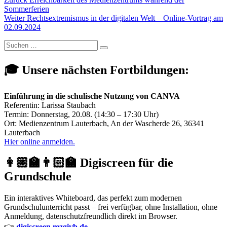
Beitragsnavigation
Beitrag:
Sommerferien
Nächster
Weiter
Rechtsextremismus in der digitalen Welt – Online-Vortrag am
Beitrag:
02.09.2024
Suchen
Suchen
nach:
🎓 Unsere nächsten Fortbildungen:
Einführung in die schulische Nutzung von CANVA
Referentin: Larissa Staubach
Termin: Donnerstag, 20.08. (14:30 – 17:30 Uhr)
Ort: Medienzentrum Lauterbach, An der Wascherde 26, 36341
Lauterbach
Hier online anmelden.
👩🏼‍🏫👨🏻‍🏫 Digiscreen für die
Grundschule
Ein interaktives Whiteboard, das perfekt zum modernen
Grundschulunterricht passt – frei verfügbar, ohne Installation, ohne
Anmeldung, datenschutzfreundlich direkt im Browser.
👉
digiscreen.mzgivb.de