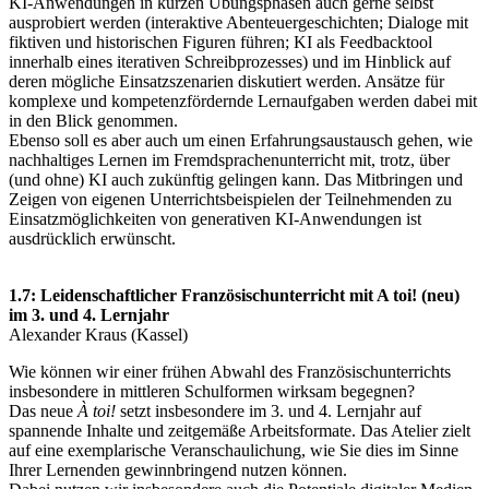
KI-Anwendungen in kurzen Übungsphasen auch gerne selbst
ausprobiert werden (interaktive Abenteuergeschichten; Dialoge mit
fiktiven und historischen Figuren führen; KI als Feedbacktool
innerhalb eines iterativen Schreibprozesses) und im Hinblick auf
deren mögliche Einsatzszenarien diskutiert werden. Ansätze für
komplexe und kompetenzfördernde Lernaufgaben werden dabei mit
in den Blick genommen.
Ebenso soll es aber auch um einen Erfahrungsaustausch gehen, wie
nachhaltiges Lernen im Fremdsprachenunterricht mit, trotz, über
(und ohne) KI auch zukünftig gelingen kann. Das Mitbringen und
Zeigen von eigenen Unterrichtsbeispielen der Teilnehmenden zu
Einsatzmöglichkeiten von generativen KI-Anwendungen ist
ausdrücklich erwünscht.
1.7:
Leidenschaftlicher Französischunterricht mit A toi! (neu)
im 3. und 4. Lernjahr
Alexander Kraus (Kassel)
Wie können wir einer frühen Abwahl des Französischunterrichts
insbesondere in mittleren Schulformen wirksam begegnen?
Das neue
À toi!
setzt insbesondere im 3. und 4. Lernjahr auf
spannende Inhalte und zeitgemäße Arbeitsformate. Das Atelier zielt
auf eine exemplarische Veranschaulichung, wie Sie dies im Sinne
Ihrer Lernenden gewinnbringend nutzen können.