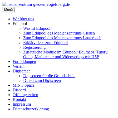
Zum
Inhalt
Menü
medienzentrum-giessen-vogelsberg.de
Regionales Medienzentrum Gießen-Vogelsberg
springen
Wir über uns
Edupool
Was ist Edupool?
Zum Edupool des Medienzentrums Gießen
Zum Edupool des Medienzentrums Lauterbach
Erklärvideos zum Edupool
Registrierung
Zusätzliche Module im Edupool: Edumaps, Tutory,
Onilo, Matheretter und Videoverlays mit H5P
Fortbildungen
Verleih
Digiscreen
Digiscreen für die Grundschule
Direkt zum Digiscreen
MINT-Space
Discord
Öffnungszeiten
Kontakt
Impressum
Datenschutzerklärung