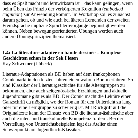
dass es Spaß macht und lernwirksam ist – das kann gelingen, wenn
beim Üben das Prinzip der verkörperten Kognition (
embodied
cognition
) zur Anwendung kommt. Im Workshop soll es zunächst
darum gehen, ob und wie auch bei älteren Lernenden der zweiten
Fremdsprache implizite Sprachlernvorgänge begünstigt werden
können. Neben bewegungsorientierten Übungen werden auch
andere Übungsprinzipien thematisiert
.
1.4:
La littérature adaptée en bande dessinée – Komplexe
Geschichten schon in der Sek I lesen
Kay Schwemer (Lübeck)
Literatur-Adaptationen als BD haben auf dem frankophonen
Comicmarkt in den letzten Jahren einen wahren Boom erfahren. So
sind Klassiker der Literaturgeschichte für alle Altersgruppen zu
bekommen, aber auch zeitgenössische Erzählungen und aktuelle
Jugendromane gibt es als BD. Der Comic macht die Lektüre einer
Ganzschrift da möglich, wo der Roman für den Unterricht zu lang
oder für eine Lerngruppe zu schwierig ist. Mit Rückgriff auf die
Originaltexte kann der Einsatz von BD die literatur-ästhetische aber
auch die inter- und transkulturelle Kompetenz fördern. Bei der
Vorstellung von Unterrichtsbeispielen legt das Atelier einen
Schwerpunkt auf Jugendbuch-Klassiker.