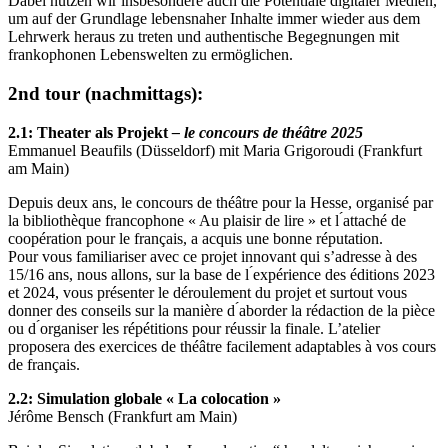
Dabei nutzen wir insbesondere auch die Potentiale digitaler Medien,
um auf der Grundlage lebensnaher Inhalte immer wieder aus dem
Lehrwerk heraus zu treten und authentische Begegnungen mit
frankophonen Lebenswelten zu ermöglichen.
2nd tour (nachmittags):
2.1:
Theater als Projekt
– le concours de théâtre 2025
Emmanuel Beaufils (Düsseldorf) mit Maria Grigoroudi (Frankfurt
am Main)
Depuis deux ans, le concours de théâtre pour la Hesse, organisé par
la bibliothèque francophone « Au plaisir de lire » et l ́attaché de
coopération pour le français, a acquis une bonne réputation.
Pour vous familiariser avec ce projet innovant qui s’adresse à des
15/16 ans, nous allons, sur la base de l ́expérience des éditions 2023
et 2024, vous présenter le déroulement du projet et surtout vous
donner des conseils sur la manière d ́aborder la rédaction de la pièce
ou d ́organiser les répétitions pour réussir la finale. L’atelier
proposera des exercices de théâtre facilement adaptables à vos cours
de français.
2.2: Simulation globale « La colocation »
Jérôme Bensch (Frankfurt am Main)