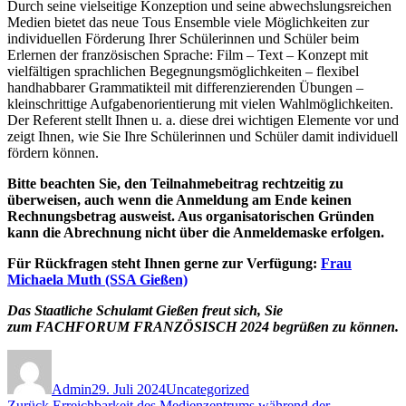
Durch seine vielseitige Konzeption und seine abwechslungsreichen
Medien bietet das neue Tous Ensemble viele Möglichkeiten zur
individuellen Förderung Ihrer Schülerinnen und Schüler beim
Erlernen der französischen Sprache: Film – Text – Konzept mit
vielfältigen sprachlichen Begegnungsmöglichkeiten – flexibel
handhabbarer Grammatikteil mit differenzierenden Übungen –
kleinschrittige Aufgabenorientierung mit vielen Wahlmöglichkeiten.
Der Referent stellt Ihnen u. a. diese drei wichtigen Elemente vor und
zeigt Ihnen, wie Sie Ihre Schülerinnen und Schüler damit individuell
fördern können.
Bitte beachten Sie, den Teilnahmebeitrag rechtzeitig zu
überweisen, auch wenn die Anmeldung am Ende keinen
Rechnungsbetrag ausweist. Aus organisatorischen Gründen
kann die Abrechnung nicht über die Anmeldemaske erfolgen.
Für Rückfragen steht Ihnen gerne zur Verfügung:
Frau
Michaela Muth (SSA Gießen)
Das Staatliche Schulamt Gießen freut sich, Sie
zum
FACHFORUM FRANZÖSISCH 2024 begrüßen zu können.
Autor
Veröffentlicht
Kategorien
am
Admin
29. Juli 2024
Uncategorized
Vorheriger
Zurück
Erreichbarkeit des Medienzentrums während der