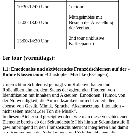
10:30-12:00 Uhr
1er tour
Mittags
imbiss mit
12:00-13:00 Uhr
Besuch der Ausstellung
der Verlage
2nd tour (inklusive
13:00-14:30 Uhr
Kaffeepause)
1er tour (vormittags)
:
1.1:
Emotionales und aktivierendes Französischlernen auf der «
Bühne Klassenraum »
Christopher Mischke (Esslingen)
Unterricht in Schulen ist geprägt von Rollenverhalten und
Rollenübernahmen, dem Status der agierenden Figuren, von
Identifikation mit Inhalten und Akteuren, Emotionen, Humor, von
der Notwendigkeit, die Aufmerksamkeit aufrecht zu erhalten,
ebenso von Gestik, Mimik, Sprache, Akzentsetzung, Intonation –
nicht selten macht „der Ton die Musik“.
In diesem Atelier soll gezeigt werden, wie man diese verschiedenen
Elemente bereits ab der Sekundarstufe I bis hin zur Sekundarstufe II
gewinnbringend in den Französischunterricht integrieren und damit
u.a. Hemmungen der Schülerinnen und Schüler abbauen, die