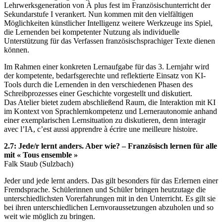
Lehrwerksgeneration von À plus fest im Französischunterricht der
Sekundarstufe I verankert. Nun kommen mit den vielfältigen
Möglichkeiten künstlicher Intelligenz weitere Werkzeuge ins Spiel,
die Lernenden bei kompetenter Nutzung als individuelle
Unterstützung für das Verfassen französischsprachiger Texte dienen
können.
Im Rahmen einer konkreten Lernaufgabe für das 3. Lernjahr wird
der kompetente, bedarfsgerechte und reflektierte Einsatz von KI-
Tools durch die Lernenden in den verschiedenen Phasen des
Schreibprozesses einer Geschichte vorgestellt und diskutiert.
Das Atelier bietet zudem abschließend Raum, die Interaktion mit KI
im Kontext von Sprachlernkompetenz und Lernerautonomie anhand
einer exemplarischen Lernsituation zu diskutieren, denn interagir
avec l’IA, c’est aussi apprendre à écrire une meilleure histoire.
2.7: Jede/r lernt anders. Aber wie? – Französisch lernen für alle
mit « Tous ensemble »
Falk Staub (Sulzbach)
Jeder und jede lernt anders. Das gilt besonders für das Erlernen einer
Fremdsprache. Schülerinnen und Schüler bringen heutzutage die
unterschiedlichsten Vorerfahrungen mit in den Unterricht. Es gilt sie
bei ihren unterschiedlichen Lernvoraussetzungen abzuholen und so
weit wie möglich zu bringen.