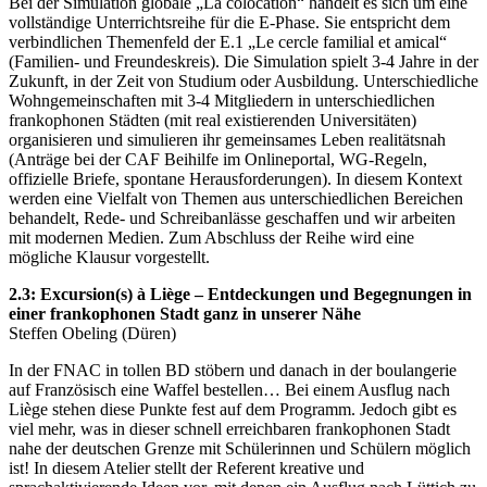
Bei der Simulation globale „La colocation“ handelt es sich um eine
vollständige Unterrichtsreihe für die E-Phase. Sie entspricht dem
verbindlichen Themenfeld der E.1 „Le cercle familial et amical“
(Familien- und Freundeskreis). Die Simulation spielt 3-4 Jahre in der
Zukunft, in der Zeit von Studium oder Ausbildung. Unterschiedliche
Wohngemeinschaften mit 3-4 Mitgliedern in unterschiedlichen
frankophonen Städten (mit real existierenden Universitäten)
organisieren und simulieren ihr gemeinsames Leben realitätsnah
(Anträge bei der CAF Beihilfe im Onlineportal, WG-Regeln,
offizielle Briefe, spontane Herausforderungen). In diesem Kontext
werden eine Vielfalt von Themen aus unterschiedlichen Bereichen
behandelt, Rede- und Schreibanlässe geschaffen und wir arbeiten
mit modernen Medien. Zum Abschluss der Reihe wird eine
mögliche Klausur vorgestellt.
2.3: Excursion(s) à Liège – Entdeckungen und Begegnungen in
einer frankophonen Stadt ganz in unserer Nähe
Steffen Obeling (Düren)
In der FNAC in tollen BD stöbern und danach in der boulangerie
auf Französisch eine Waffel bestellen… Bei einem Ausflug nach
Liège stehen diese Punkte fest auf dem Programm. Jedoch gibt es
viel mehr, was in dieser schnell erreichbaren frankophonen Stadt
nahe der deutschen Grenze mit Schülerinnen und Schülern möglich
ist! In diesem Atelier stellt der Referent kreative und