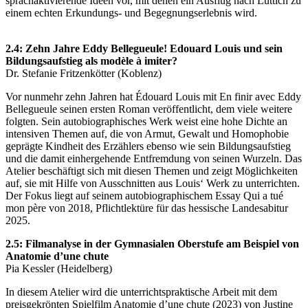
sprachaktivierende Ideen vor, mit denen ein Ausflug nach Lüttich zu
einem echten Erkundungs- und Begegnungserlebnis wird.
2.4: Zehn Jahre Eddy Bellegueule! Edouard Louis und sein
Bildungsaufstieg als modèle à imiter?
Dr. Stefanie Fritzenkötter (Koblenz)
Vor nunmehr zehn Jahren hat Édouard Louis mit En finir avec Eddy
Bellegueule seinen ersten Roman veröffentlicht, dem viele weitere
folgten. Sein autobiographisches Werk weist eine hohe Dichte an
intensiven Themen auf, die von Armut, Gewalt und Homophobie
geprägte Kindheit des Erzählers ebenso wie sein Bildungsaufstieg
und die damit einhergehende Entfremdung von seinen Wurzeln. Das
Atelier beschäftigt sich mit diesen Themen und zeigt Möglichkeiten
auf, sie mit Hilfe von Ausschnitten aus Louis‘ Werk zu unterrichten.
Der Fokus liegt auf seinem autobiographischem Essay Qui a tué
mon père von 2018, Pflichtlektüre für das hessische Landesabitur
2025.
2.5: Filmanalyse in der Gymnasialen Oberstufe am Beispiel von
Anatomie d’une chute
Pia Kessler (Heidelberg)
In diesem Atelier wird die unterrichtspraktische Arbeit mit dem
preisgekrönten Spielfilm Anatomie d’une chute (2023) von Justine