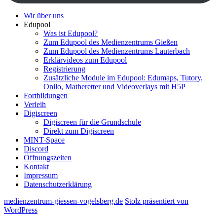
Wir über uns
Edupool
Was ist Edupool?
Zum Edupool des Medienzentrums Gießen
Zum Edupool des Medienzentrums Lauterbach
Erklärvideos zum Edupool
Registrierung
Zusätzliche Module im Edupool: Edumaps, Tutory,
Onilo, Matheretter und Videoverlays mit H5P
Fortbildungen
Verleih
Digiscreen
Digiscreen für die Grundschule
Direkt zum Digiscreen
MINT-Space
Discord
Öffnungszeiten
Kontakt
Impressum
Datenschutzerklärung
medienzentrum-giessen-vogelsberg.de
Stolz präsentiert von
WordPress