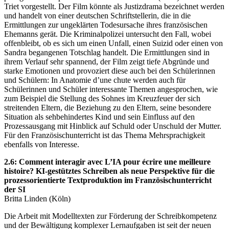
Triet vorgestellt. Der Film könnte als Justizdrama bezeichnet werden
und handelt von einer deutschen Schriftstellerin, die in die
Ermittlungen zur ungeklärten Todesursache ihres französischen
Ehemanns gerät. Die Kriminalpolizei untersucht den Fall, wobei
offenbleibt, ob es sich um einen Unfall, einen Suizid oder einen von
Sandra begangenen Totschlag handelt. Die Ermittlungen sind in
ihrem Verlauf sehr spannend, der Film zeigt tiefe Abgründe und
starke Emotionen und provoziert diese auch bei den Schülerinnen
und Schülern: In Anatomie d’une chute werden auch für
Schülerinnen und Schüler interessante Themen angesprochen, wie
zum Beispiel die Stellung des Sohnes im Kreuzfeuer der sich
streitenden Eltern, die Beziehung zu den Eltern, seine besondere
Situation als sehbehindertes Kind und sein Einfluss auf den
Prozessausgang mit Hinblick auf Schuld oder Unschuld der Mutter.
Für den Französischunterricht ist das Thema Mehrsprachigkeit
ebenfalls von Interesse.
2.6: Comment interagir avec L’IA pour écrire une meilleure
histoire? KI-gestütztes Schreiben als neue Perspektive für die
prozessorientierte Textproduktion im Französischunterricht
der SI
Britta Linden (Köln)
Die Arbeit mit Modelltexten zur Förderung der Schreibkompetenz
und der Bewältigung komplexer Lernaufgaben ist seit der neuen