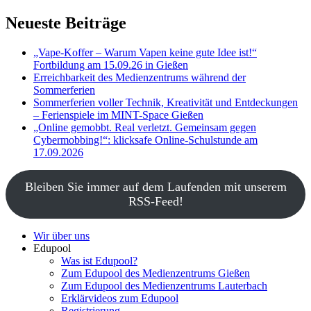
Neueste Beiträge
„Vape-Koffer – Warum Vapen keine gute Idee ist!“
Fortbildung am 15.09.26 in Gießen
Erreichbarkeit des Medienzentrums während der
Sommerferien
Sommerferien voller Technik, Kreativität und Entdeckungen
– Ferienspiele im MINT-Space Gießen
„Online gemobbt. Real verletzt. Gemeinsam gegen
Cybermobbing!“: klicksafe Online-Schulstunde am
17.09.2026
Bleiben Sie immer auf dem Laufenden mit unserem
RSS-Feed!
Wir über uns
Edupool
Was ist Edupool?
Zum Edupool des Medienzentrums Gießen
Zum Edupool des Medienzentrums Lauterbach
Erklärvideos zum Edupool
Registrierung