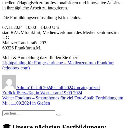
medienpädagogisch zu professionalisieren und innovative Ansätze
in ihre tägliche Arbeit zu integrieren.
Die Fortbildungsveranstaltung ist kostenlos.
07.11.2024 | 10.00 – 14.00 Uhr
stadtRAUMfrankfurt, Medienwerkraum des Medienzentrums im
UG
Mainzer Landstraße 293
60326 Frankfurt a.M.
Mehr & Anmeldung dazu finden Sie über:
Lightpainting für Fortgeschrittene – Medienzentrum Frankfurt
(edoobox.com)
Autor
Veröffentlicht
Kategorien
am
Admin
10. Juli 2024
9. Juli 2024
Uncategorized
Beitragsnavigation
Vorheriger
Zurück
IServ-Tag in Wetzlar am 19.09.2024
Nächster
Beitrag:
Weiter
Fotokurs – Smartphones für viel Foto-Spaß: Fortbildung am
Beitrag:
Mi., 11.09.2024 in Gießen
Suchen
Suchen
nach:
🎓 Unsere nächsten Fortbildungen: