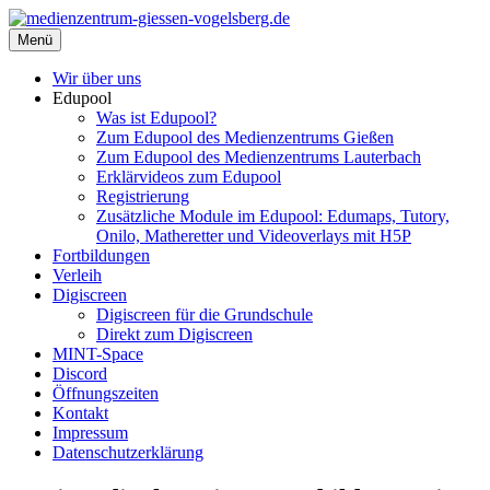
Zum
Inhalt
Menü
medienzentrum-giessen-vogelsberg.de
Regionales Medienzentrum Gießen-Vogelsberg
springen
Wir über uns
Edupool
Was ist Edupool?
Zum Edupool des Medienzentrums Gießen
Zum Edupool des Medienzentrums Lauterbach
Erklärvideos zum Edupool
Registrierung
Zusätzliche Module im Edupool: Edumaps, Tutory,
Onilo, Matheretter und Videoverlays mit H5P
Fortbildungen
Verleih
Digiscreen
Digiscreen für die Grundschule
Direkt zum Digiscreen
MINT-Space
Discord
Öffnungszeiten
Kontakt
Impressum
Datenschutzerklärung