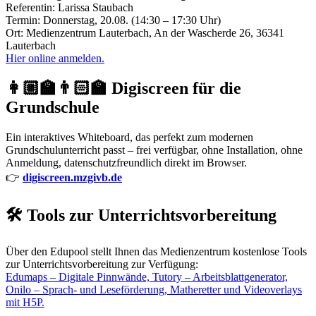
Referentin: Larissa Staubach
Termin: Donnerstag, 20.08. (14:30 – 17:30 Uhr)
Ort: Medienzentrum Lauterbach, An der Wascherde 26, 36341
Lauterbach
Hier online anmelden.
👩🏼‍🏫👨🏻‍🏫 Digiscreen für die
Grundschule
Ein interaktives Whiteboard, das perfekt zum modernen
Grundschulunterricht passt – frei verfügbar, ohne Installation, ohne
Anmeldung, datenschutzfreundlich direkt im Browser.
👉
digiscreen.mzgivb.de
🛠️ Tools zur Unterrichtsvorbereitung
Über den Edupool stellt Ihnen das Medienzentrum kostenlose Tools
zur Unterrichtsvorbereitung zur Verfügung:
Edumaps – Digitale Pinnwände, Tutory – Arbeitsblattgenerator,
Onilo – Sprach- und Leseförderung, Matheretter und Videoverlays
mit H5P.