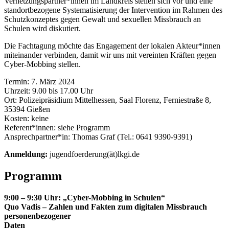
Vernetzungspartner*innen im Landkreis stellen sich vor und eine
standortbezogene Systematisierung der Intervention im Rahmen des
Schutzkonzeptes gegen Gewalt und sexuellen Missbrauch an
Schulen wird diskutiert.
Die Fachtagung möchte das Engagement der lokalen Akteur*innen
miteinander verbinden, damit wir uns mit vereinten Kräften gegen
Cyber-Mobbing stellen.
Termin: 7. März 2024
Uhrzeit: 9.00 bis 17.00 Uhr
Ort: Polizeipräsidium Mittelhessen, Saal Florenz, Ferniestraße 8,
35394 Gießen
Kosten: keine
Referent*innen: siehe Programm
Ansprechpartner*in: Thomas Graf (Tel.: 0641 9390-9391)
Anmeldung:
jugendfoerderung(ät)lkgi.de
Programm
9:00 – 9:30 Uhr: „Cyber-Mobbing in Schulen“
Quo Vadis – Zahlen und Fakten zum digitalen Missbrauch
personenbezogener
Daten