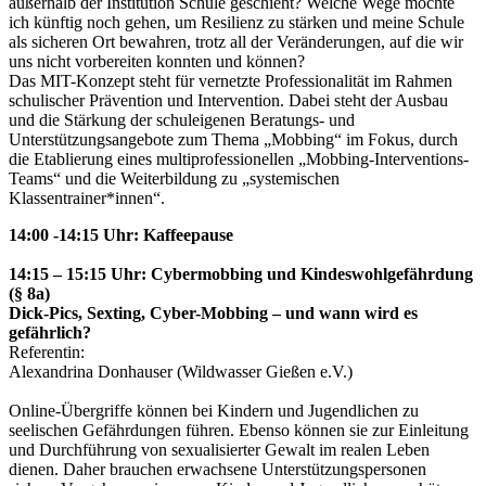
außerhalb der Institution Schule geschieht? Welche Wege möchte
ich künftig noch gehen, um Resilienz zu stärken und meine Schule
als sicheren Ort bewahren, trotz all der Veränderungen, auf die wir
uns nicht vorbereiten konnten und können?
Das MIT-Konzept steht für vernetzte Professionalität im Rahmen
schulischer Prävention und Intervention. Dabei steht der Ausbau
und die Stärkung der schuleigenen Beratungs- und
Unterstützungsangebote zum Thema „Mobbing“ im Fokus, durch
die Etablierung eines multiprofessionellen „Mobbing-Interventions-
Teams“ und die Weiterbildung zu „systemischen
Klassentrainer*innen“.
14:00 -14:15 Uhr: Kaffeepause
14:15 – 15:15 Uhr: Cybermobbing und Kindeswohlgefährdung
(§ 8a)
Dick-Pics, Sexting, Cyber-Mobbing – und wann wird es
gefährlich?
Referentin:
Alexandrina Donhauser (Wildwasser Gießen e.V.)
Online-Übergriffe können bei Kindern und Jugendlichen zu
seelischen Gefährdungen führen. Ebenso können sie zur Einleitung
und Durchführung von sexualisierter Gewalt im realen Leben
dienen. Daher brauchen erwachsene Unterstützungspersonen