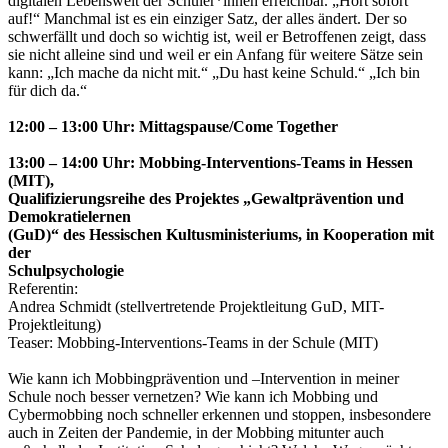
digitalen Lebenswelt der Schüler*innen erreichbar. „Hört sofort
auf!“ Manchmal ist es ein einziger Satz, der alles ändert. Der so
schwerfällt und doch so wichtig ist, weil er Betroffenen zeigt, dass
sie nicht alleine sind und weil er ein Anfang für weitere Sätze sein
kann: „Ich mache da nicht mit.“ „Du hast keine Schuld.“ „Ich bin
für dich da.“
12:00 – 13:00 Uhr: Mittagspause/Come Together
13:00 – 14:00 Uhr: Mobbing-Interventions-Teams in Hessen
(MIT),
Qualifizierungsreihe des Projektes „Gewaltprävention und
Demokratielernen
(GuD)“ des Hessischen Kultusministeriums, in Kooperation mit
der
Schulpsychologie
Referentin:
Andrea Schmidt (stellvertretende Projektleitung GuD, MIT-
Projektleitung)
Teaser: Mobbing-Interventions-Teams in der Schule (MIT)
Wie kann ich Mobbingprävention und –Intervention in meiner
Schule noch besser vernetzen? Wie kann ich Mobbing und
Cybermobbing noch schneller erkennen und stoppen, insbesondere
auch in Zeiten der Pandemie, in der Mobbing mitunter auch