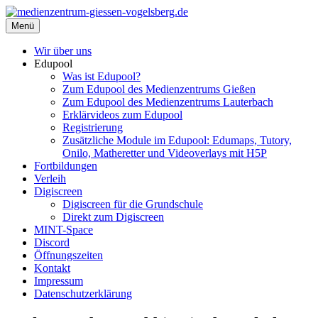
Zum
Inhalt
Menü
medienzentrum-giessen-vogelsberg.de
Regionales Medienzentrum Gießen-Vogelsberg
springen
Wir über uns
Edupool
Was ist Edupool?
Zum Edupool des Medienzentrums Gießen
Zum Edupool des Medienzentrums Lauterbach
Erklärvideos zum Edupool
Registrierung
Zusätzliche Module im Edupool: Edumaps, Tutory,
Onilo, Matheretter und Videoverlays mit H5P
Fortbildungen
Verleih
Digiscreen
Digiscreen für die Grundschule
Direkt zum Digiscreen
MINT-Space
Discord
Öffnungszeiten
Kontakt
Impressum
Datenschutzerklärung