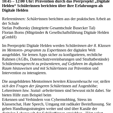
10:45 – 12:00 Uhr: Prävention durch das Peerprojekt „Digitale
Helden“ Schülerinnen berichten über ihre Erfahrungen als
Digitale Helden
Referent
innen: Schüler
innen berichten aus der praktischen Arbeit an
der Schule
Stefan Podhorsky (Integrierte Gesamtschule Busecker Tal)
Florian Borns (Mitgründer & Gesellschaftsführung Digitale Helden
gGmbH)
Im Peerprojekt Digitale Helden werden Schüler
innen der 8. Klassen
im Mentoren- programm zu Expert
innen der digitalen Welt
ausgebildet. Sie lernen Apps sicher zu konfigurieren, rechtliche
Rahmen (AGBs, Datenschutzvereinbarungen und Straftatbestände)
Schüler
innengerecht zu präsentieren, auf Gefahren im digitalen
Raum hinzuweisen und mit Schüler
innen zur Prävention und
Intervention zu interagieren.
Die ausgebildeten Mentor
innen bereiten Klassenbesuche vor, stellen
sich den Fragen der jüngeren Schüler
innen auf Augenhöhe;
Lehrer
innen bzw. Sozial- arbeiter
innen sind bewusst nicht dabei. Sie
bieten Hilfe zum Beispiel beim
Erkennen und Verhindern von Cybermobbing, Stress im
Klassenchat, Hate Speech, Umgang mit radikaler Beeinflussung. Sie
geben Handlungsstrategien weiter und sind über Kanäle der