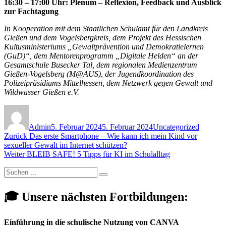
16:30 – 17:00 Uhr: Plenum – Reflexion, Feedback und Ausblick
zur Fachtagung
In Kooperation mit dem Staatlichen Schulamt für den Landkreis
Gießen und dem Vogelsbergkreis, dem Projekt des Hessischen
Kultusministeriums „Gewaltprävention und Demokratielernen
(GuD)“, dem Mentorenprogramm „Digitale Helden“ an der
Gesamtschule Busecker Tal, dem regionalen Medienzentrum
Gießen-Vogelsberg (M@AUS), der Jugendkoordination des
Polizeipräsidiums Mittelhessen, dem Netzwerk gegen Gewalt und
Wildwasser Gießen e.V.
Autor
Veröffentlicht
Kategorien
am
Admin
5. Februar 2024
5. Februar 2024
Uncategorized
Beitragsnavigation
Vorheriger
Zurück
Das erste Smartphone – Wie kann ich mein Kind vor
Beitrag:
sexueller Gewalt im Internet schützen?
Nächster
Weiter
BLEIB SAFE! 5 Tipps für KI im Schulalltag
Beitrag:
Suchen
Suchen
nach:
🎓 Unsere nächsten Fortbildungen:
Einführung in die schulische Nutzung von CANVA