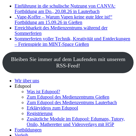
Einführung in die schulische Nutzung von CANVA:
Fortbildung am Do., 20.08.26 in Lauterbach
„Vape-Koffer – Warum Vapen keine gute Idee ist!“
Fortbildung am 15.09.26 in Gießen
Erreichbarkeit des Medienzentrums während der
Sommerferien
Sommerferien voller Technik, Kreativität und Entdeckungen
– Ferienspiele im MINT-Space Gießen
Bleiben Sie immer auf dem Laufenden mit unserem
RSS-Feed!
Wir über uns
Edupool
Was ist Edupool?
Zum Edupool des Medienzentrums Gießen
Zum Edupool des Medienzentrums Lauterbach
Erklärvideos zum Edupool
Registrierung
Zusätzliche Module im Edupool: Edumaps, Tutory,
Onilo, Matheretter und Videoverlays mit H5P
Fortbildungen
Verleih