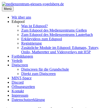
Zum
Inhalt
Menü
medienzentrum-giessen-vogelsberg.de
Regionales Medienzentrum Gießen-Vogelsberg
springen
Wir über uns
Edupool
Was ist Edupool?
Zum Edupool des Medienzentrums Gießen
Zum Edupool des Medienzentrums Lauterbach
Erklärvideos zum Edupool
Registrierung
Zusätzliche Module im Edupool: Edumaps, Tutory,
Onilo, Matheretter und Videoverlays mit H5P
Fortbildungen
Verleih
Digiscreen
Digiscreen für die Grundschule
Direkt zum Digiscreen
MINT-Space
Discord
Öffnungszeiten
Kontakt
Impressum
Datenschutzerklärung