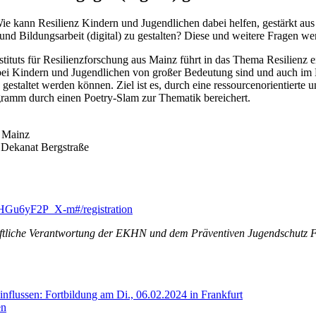
 Wie kann Resilienz Kindern und Jugendlichen dabei helfen, gestärkt au
- und Bildungsarbeit (digital) zu gestalten? Diese und weitere Fragen 
ituts für Resilienzforschung aus Mainz führt in das Thema Resilienz ei
e bei Kindern und Jugendlichen von großer Bedeutung sind und auch i
 gestaltet werden können. Ziel ist es, durch eine ressourcenorientierte 
ogramm durch einen Poetry-Slam zur Thematik bereichert.
in Mainz
 Dekanat Bergstraße
EHGu6yF2P_X-m#/registration
aftliche Verantwortung der EKHN und dem Präventiven Jugendschutz Fr
nflussen: Fortbildung am Di., 06.02.2024 in Frankfurt
en