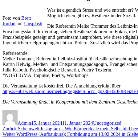
Was ist eigentlich Stress und wie entsteht er?
Möglichkeiten gibt es, Resilienz in der Sozial
Foto von
Brett
Jordan
auf
Unsplash
Die Referentin Meike Trommer des Leibniz-Inst
Forschungsstand. Im Vortrag stehen Resilienzfaktoren im Fokus, di
Praxisbeispiele gezeigt und gemeinsam ausprobiert, wie diese (digital)
Jugendlichen zielgruppengerecht zu fördern. Zusätzlich wird das Pr
Referierende:
Meike Trommer, Referentin Leibniz-Institut für Resilienzforschung 
Katrin Helwig, Medien- und Entspannungspädagogin, Evangelisches
Julia Kaboth, Psychologische Beraterin, Poetry Texterin,
#NOSTIGMA: Impulse, Poetry, Workshops
Die Veranstaltung ist kostenfrei. Die Anmeldung erfolgt über
https://eu01web.zoom.us/meeting/register/u5crc–gpz8tHtx0F8Reizl
Die Veranstaltung findet in Kooperation mit dem Zentrum Gesellsch
Autor
Veröffentlicht
Kategorien
am
Admin
15. Januar 2024
11. Januar 2024
Uncategorized
Beitragsnavigation
Vorheriger
Zurück
Scheinwelt Instagram – Wie Körperideale mein Selbstbild beei
Nächster
Beitrag:
Weiter
WordPress (Aufbaukurs): Fortbildung am 13.02.2024 in Gieß