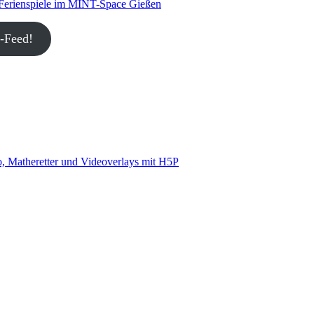
 Ferienspiele im MINT-Space Gießen
-Feed!
, Matheretter und Videoverlays mit H5P