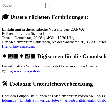
Beitrag:
Suchen
Suchen
nach:
🎓 Unsere nächsten Fortbildungen:
Einführung in die schulische Nutzung von CANVA
Referentin: Larissa Staubach
Termin: Donnerstag, 20.08. (14:30 – 17:30 Uhr)
Ort: Medienzentrum Lauterbach, An der Wascherde 26, 36341 Laute
Hier online anmelden.
👩🏼‍🏫👨🏻‍🏫 Digiscreen für die Grundsc
Ein interaktives Whiteboard, das perfekt zum modernen Grundschulunte
👉
digiscreen.mzgivb.de
🛠️ Tools zur Unterrichtsvorbereitung
Über den Edupool stellt Ihnen das Medienzentrum kostenlose Tools z
Edumaps – Digitale Pinnwände, Tutory – Arbeitsblattgenerator, Onil