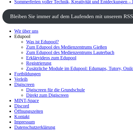
Sommerferien voller Technik, Kreativität und Entdeckungen –
Bleiben Sie immer auf dem Laufenden mit unserem RSS
Wir über uns
Edupool
Was ist Edupool?
Zum Edupool des Medienzentrums Gießen
Zum Edupool des Medienzentrums Lauterbach
Erklärvideos zum Edupool
Registrierung
Zusätzliche Module im Edupool: Edumaps, Tutory, Onilo
Fortbildungen
Verleih
Digiscreen
Digiscreen für die Grundschule
Direkt zum Digiscreen
MINT-Space
Discord
Öffnungszeiten
Kontakt
Impressum
Datenschutzerklärung