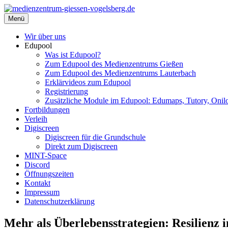
Zum
Inhalt
Menü
medienzentrum-giessen-vogelsberg.de
Regionales Medienzentrum Gießen-Vogelsberg
springen
Wir über uns
Edupool
Was ist Edupool?
Zum Edupool des Medienzentrums Gießen
Zum Edupool des Medienzentrums Lauterbach
Erklärvideos zum Edupool
Registrierung
Zusätzliche Module im Edupool: Edumaps, Tutory, Onilo
Fortbildungen
Verleih
Digiscreen
Digiscreen für die Grundschule
Direkt zum Digiscreen
MINT-Space
Discord
Öffnungszeiten
Kontakt
Impressum
Datenschutzerklärung
Mehr als Überlebensstrategien: Resilienz i