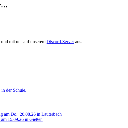
ry…
en und mit uns auf unserem
Discord-Server
aus.
 in der Schule.
g am Do., 20.08.26 in Lauterbach
g am 15.09.26 in Gießen