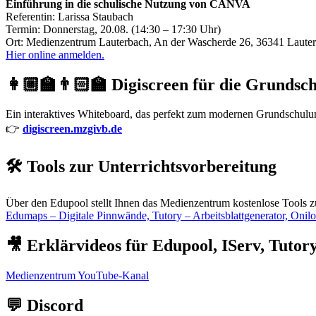
Einführung in die schulische Nutzung von CANVA
Referentin: Larissa Staubach
Termin: Donnerstag, 20.08. (14:30 – 17:30 Uhr)
Ort: Medienzentrum Lauterbach, An der Wascherde 26, 36341 Laute
Hier online anmelden.
👩🏼‍🏫👨🏻‍🏫 Digiscreen für die Grundsc
Ein interaktives Whiteboard, das perfekt zum modernen Grundschulunte
👉
digiscreen.mzgivb.de
🛠️ Tools zur Unterrichtsvorbereitung
Über den Edupool stellt Ihnen das Medienzentrum kostenlose Tools z
Edumaps – Digitale Pinnwände, Tutory – Arbeitsblattgenerator, Onil
🎥 Erklärvideos für Edupool, IServ, Tuto
Medienzentrum YouTube-Kanal
💬 Discord