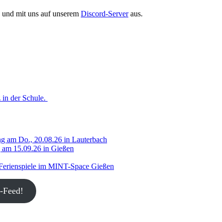
en und mit uns auf unserem
Discord-Server
aus.
 in der Schule.
g am Do., 20.08.26 in Lauterbach
g am 15.09.26 in Gießen
 Ferienspiele im MINT-Space Gießen
-Feed!