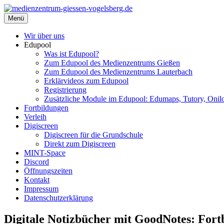
Zum
Inhalt
Menü
medienzentrum-giessen-vogelsberg.de
Regionales Medienzentrum Gießen-Vogelsberg
springen
Wir über uns
Edupool
Was ist Edupool?
Zum Edupool des Medienzentrums Gießen
Zum Edupool des Medienzentrums Lauterbach
Erklärvideos zum Edupool
Registrierung
Zusätzliche Module im Edupool: Edumaps, Tutory, Onilo
Fortbildungen
Verleih
Digiscreen
Digiscreen für die Grundschule
Direkt zum Digiscreen
MINT-Space
Discord
Öffnungszeiten
Kontakt
Impressum
Datenschutzerklärung
Digitale Notizbücher mit GoodNotes: Fort