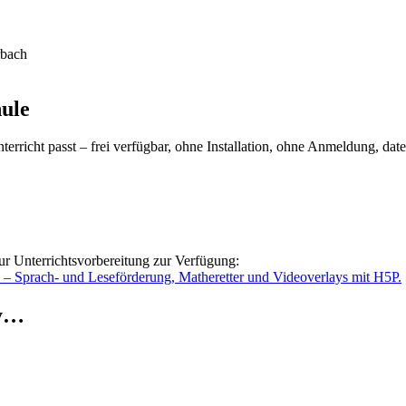
rbach
hule
rricht passt – frei verfügbar, ohne Installation, ohne Anmeldung, dat
ur Unterrichtsvorbereitung zur Verfügung:
o – Sprach- und Leseförderung, Matheretter und Videoverlays mit H5P.
ry…