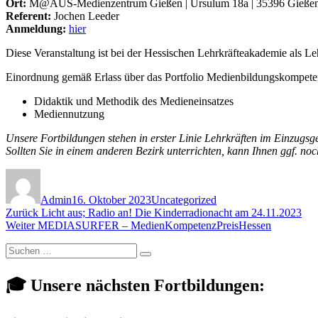
Ort:
M@AUS-Medienzentrum Gießen | Ursulum 18a | 35396 Gieße
Referent:
Jochen Leeder
Anmeldung:
hier
Diese Veranstaltung ist bei der Hessischen Lehrkräfteakademie als Leh
Einordnung gemäß Erlass über das Portfolio Medienbildungskompete
Didaktik und Methodik des Medieneinsatzes
Mediennutzung
Unsere Fortbildungen stehen in erster Linie Lehrkräften im Einzugsg
Sollten Sie in einem anderen Bezirk unterrichten, kann Ihnen ggf. no
Autor
Veröffentlicht
Kategorien
am
Admin
16. Oktober 2023
Uncategorized
Beitragsnavigation
Vorheriger
Zurück
Licht aus; Radio an! Die Kinderradionacht am 24.11.2023
Nächster
Beitrag:
Weiter
MEDIASURFER – MedienKompetenzPreisHessen
Beitrag:
Suchen
Suchen
nach:
🎓 Unsere nächsten Fortbildungen: