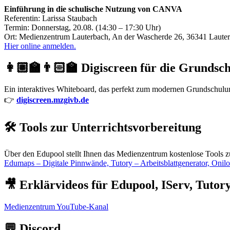
Einführung in die schulische Nutzung von CANVA
Referentin: Larissa Staubach
Termin: Donnerstag, 20.08. (14:30 – 17:30 Uhr)
Ort: Medienzentrum Lauterbach, An der Wascherde 26, 36341 Laute
Hier online anmelden.
👩🏼‍🏫👨🏻‍🏫 Digiscreen für die Grundsc
Ein interaktives Whiteboard, das perfekt zum modernen Grundschulunte
👉
digiscreen.mzgivb.de
🛠️ Tools zur Unterrichtsvorbereitung
Über den Edupool stellt Ihnen das Medienzentrum kostenlose Tools z
Edumaps – Digitale Pinnwände, Tutory – Arbeitsblattgenerator, Onil
🎥 Erklärvideos für Edupool, IServ, Tuto
Medienzentrum YouTube-Kanal
💬 Discord