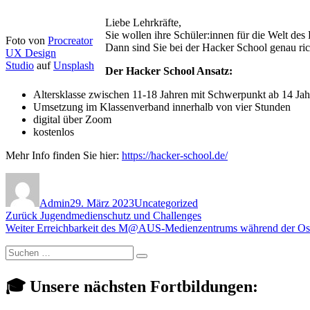
Liebe Lehrkräfte,
Sie wollen ihre Schüler:innen für die Welt des
Foto von
Procreator
Dann sind Sie bei der Hacker School genau ric
UX Design
Studio
auf
Unsplash
Der Hacker School Ansatz:
Altersklasse zwischen 11-18 Jahren mit Schwerpunkt ab 14 Jah
Umsetzung im Klassenverband innerhalb von vier Stunden
digital über Zoom
kostenlos
Mehr Info finden Sie hier:
https://hacker-school.de/
Autor
Veröffentlicht
Kategorien
am
Admin
29. März 2023
Uncategorized
Beitragsnavigation
Vorheriger
Zurück
Jugendmedienschutz und Challenges
Nächster
Beitrag:
Weiter
Erreichbarkeit des M@AUS-Medienzentrums während der Ost
Beitrag:
Suchen
Suchen
nach:
🎓 Unsere nächsten Fortbildungen: