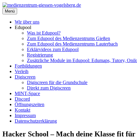
Zum
Inhalt
Menü
medienzentrum-giessen-vogelsberg.de
Regionales Medienzentrum Gießen-Vogelsberg
springen
Wir über uns
Edupool
Was ist Edupool?
Zum Edupool des Medienzentrums Gießen
Zum Edupool des Medienzentrums Lauterbach
Erklärvideos zum Edupool
Registrierung
Zusätzliche Module im Edupool: Edumaps, Tutory, Onilo
Fortbildungen
Verleih
Digiscreen
Digiscreen für die Grundschule
Direkt zum Digiscreen
MINT-Space
Discord
Öffnungszeiten
Kontakt
Impressum
Datenschutzerklärung
Hacker School – Mach deine Klasse fit für