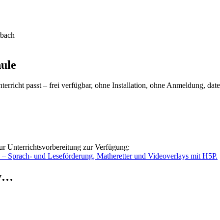
rbach
hule
rricht passt – frei verfügbar, ohne Installation, ohne Anmeldung, dat
ur Unterrichtsvorbereitung zur Verfügung:
o – Sprach- und Leseförderung, Matheretter und Videoverlays mit H5P.
ry…