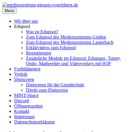
Zum
Inhalt
Menü
medienzentrum-giessen-vogelsberg.de
Regionales Medienzentrum Gießen-Vogelsberg
springen
Wir über uns
Edupool
Was ist Edupool?
Zum Edupool des Medienzentrums Gießen
Zum Edupool des Medienzentrums Lauterbach
Erklärvideos zum Edupool
Registrierung
Zusätzliche Module im Edupool: Edumaps, Tutory,
Onilo, Matheretter und Videoverlays mit H5P
Fortbildungen
Verleih
Digiscreen
Digiscreen für die Grundschule
Direkt zum Digiscreen
MINT-Space
Discord
Öffnungszeiten
Kontakt
Impressum
Datenschutzerklärung