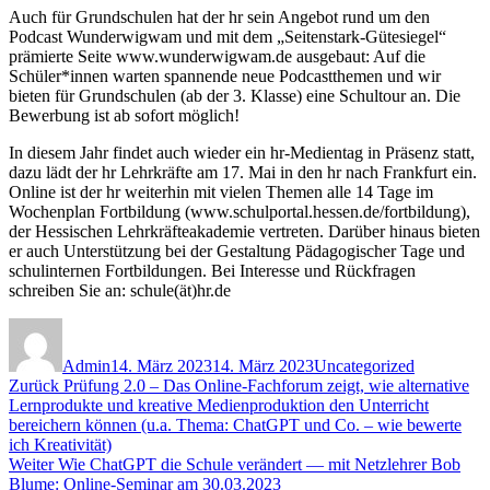
Auch für Grundschulen hat der hr sein Angebot rund um den
Podcast Wunderwigwam und mit dem „Seitenstark-Gütesiegel“
prämierte Seite www.wunderwigwam.de ausgebaut: Auf die
Schüler*innen warten spannende neue Podcastthemen und wir
bieten für Grundschulen (ab der 3. Klasse) eine Schultour an. Die
Bewerbung ist ab sofort möglich!
In diesem Jahr findet auch wieder ein hr-Medientag in Präsenz statt,
dazu lädt der hr Lehrkräfte am 17. Mai in den hr nach Frankfurt ein.
Online ist der hr weiterhin mit vielen Themen alle 14 Tage im
Wochenplan Fortbildung (www.schulportal.hessen.de/fortbildung),
der Hessischen Lehrkräfteakademie vertreten. Darüber hinaus bieten
er auch Unterstützung bei der Gestaltung Pädagogischer Tage und
schulinternen Fortbildungen. Bei Interesse und Rückfragen
schreiben Sie an: schule(ät)hr.de
Autor
Veröffentlicht
Kategorien
am
Admin
14. März 2023
14. März 2023
Uncategorized
Beitragsnavigation
Vorheriger
Zurück
Prüfung 2.0 – Das Online-Fachforum zeigt, wie alternative
Beitrag:
Lernprodukte und kreative Medienproduktion den Unterricht
bereichern können (u.a. Thema: ChatGPT und Co. – wie bewerte
ich Kreativität)
Nächster
Weiter
Wie ChatGPT die Schule verändert — mit Netzlehrer Bob
Beitrag:
Blume: Online-Seminar am 30.03.2023