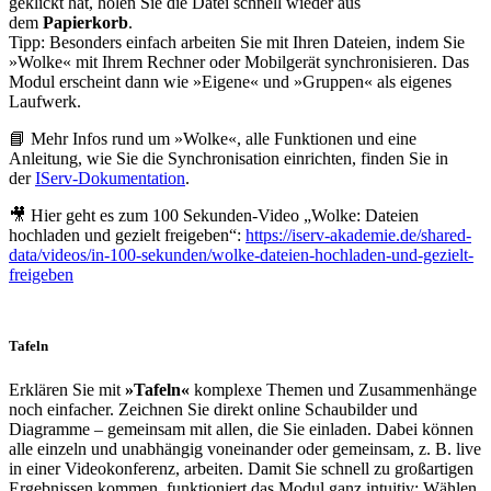
geklickt hat, holen Sie die Datei schnell wieder aus
dem
Papierkorb
.
Tipp: Besonders einfach arbeiten Sie mit Ihren Dateien, indem Sie
»Wolke« mit Ihrem Rechner oder Mobilgerät synchronisieren. Das
Modul erscheint dann wie »Eigene« und »Gruppen« als eigenes
Laufwerk.
📘 Mehr Infos rund um »Wolke«, alle Funktionen und eine
Anleitung, wie Sie die Synchronisation einrichten, finden Sie in
der
IServ-Dokumentation
.
🎥 Hier geht es zum 100 Sekunden-Video „Wolke: Dateien
hochladen und gezielt freigeben“:
https://iserv-akademie.de/shared-
data/videos/in-100-sekunden/wolke-dateien-hochladen-und-gezielt-
freigeben
Tafeln
Erklären Sie mit
»Tafeln«
komplexe Themen und Zusammenhänge
noch einfacher. Zeichnen Sie direkt online Schaubilder und
Diagramme – gemeinsam mit allen, die Sie einladen. Dabei können
alle einzeln und unabhängig voneinander oder gemeinsam, z. B. live
in einer Videokonferenz, arbeiten. Damit Sie schnell zu großartigen
Ergebnissen kommen, funktioniert das Modul ganz intuitiv: Wählen