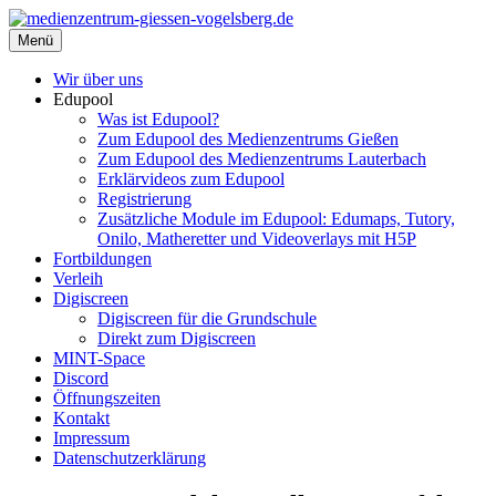
Zum
Inhalt
Menü
medienzentrum-giessen-vogelsberg.de
Regionales Medienzentrum Gießen-Vogelsberg
springen
Wir über uns
Edupool
Was ist Edupool?
Zum Edupool des Medienzentrums Gießen
Zum Edupool des Medienzentrums Lauterbach
Erklärvideos zum Edupool
Registrierung
Zusätzliche Module im Edupool: Edumaps, Tutory,
Onilo, Matheretter und Videoverlays mit H5P
Fortbildungen
Verleih
Digiscreen
Digiscreen für die Grundschule
Direkt zum Digiscreen
MINT-Space
Discord
Öffnungszeiten
Kontakt
Impressum
Datenschutzerklärung