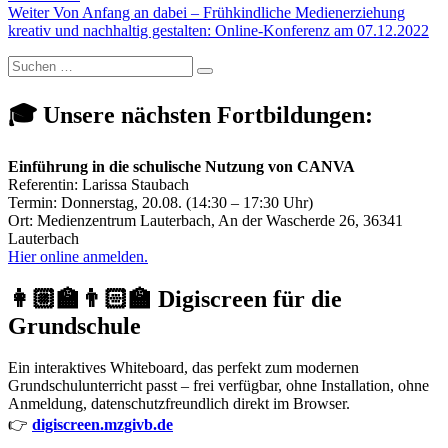
Nächster
Weiter
Von Anfang an dabei – Frühkindliche Medienerziehung
Beitrag:
kreativ und nachhaltig gestalten: Online-Konferenz am 07.12.2022
Suchen
Suchen
nach:
🎓 Unsere nächsten Fortbildungen:
Einführung in die schulische Nutzung von CANVA
Referentin: Larissa Staubach
Termin: Donnerstag, 20.08. (14:30 – 17:30 Uhr)
Ort: Medienzentrum Lauterbach, An der Wascherde 26, 36341
Lauterbach
Hier online anmelden.
👩🏼‍🏫👨🏻‍🏫 Digiscreen für die
Grundschule
Ein interaktives Whiteboard, das perfekt zum modernen
Grundschulunterricht passt – frei verfügbar, ohne Installation, ohne
Anmeldung, datenschutzfreundlich direkt im Browser.
👉
digiscreen.mzgivb.de