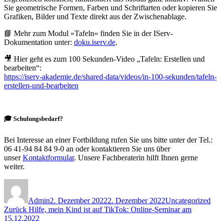
Sie geometrische Formen, Farben und Schriftarten oder kopieren Sie
Grafiken, Bilder und Texte direkt aus der Zwischenablage.
📘 Mehr zum Modul »Tafeln« finden Sie in der IServ-
Dokumentation unter:
doku.iserv.de
.
🎥 Hier geht es zum 100 Sekunden-Video „Tafeln: Erstellen und
bearbeiten“:
https://iserv-akademie.de/shared-data/videos/in-100-sekunden/tafeln-
erstellen-und-bearbeiten
🎓 Schulungsbedarf?
Bei Interesse an einer Fortbildung rufen Sie uns bitte unter der Tel.:
06 41-94 84 84 9-0 an oder kontaktieren Sie uns über
unser
Kontaktformular
. Unsere Fachberaterin hilft Ihnen gerne
weiter.
Autor
Veröffentlicht
Kategorien
am
Admin
2. Dezember 2022
2. Dezember 2022
Uncategorized
Beitragsnavigation
Vorheriger
Zurück
Hilfe, mein Kind ist auf TikTok: Online-Seminar am
Beitrag:
15.12.2022