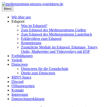
Zum
Inhalt
Menü
medienzentrum-giessen-vogelsberg.de
Regionales Medienzentrum Gießen-Vogelsberg
springen
Wir über uns
Edupool
Was ist Edupool?
Zum Edupool des Medienzentrums Gießen
Zum Edupool des Medienzentrums Lauterbach
Erklärvideos zum Edupool
Registrierung
Zusätzliche Module im Edupool: Edumaps, Tutory,
Onilo, Matheretter und Videoverlays mit H5P
Fortbildungen
Verleih
Digiscreen
Digiscreen für die Grundschule
Direkt zum Digiscreen
MINT-Space
Discord
Öffnungszeiten
Kontakt
Impressum
Datenschutzerklärung