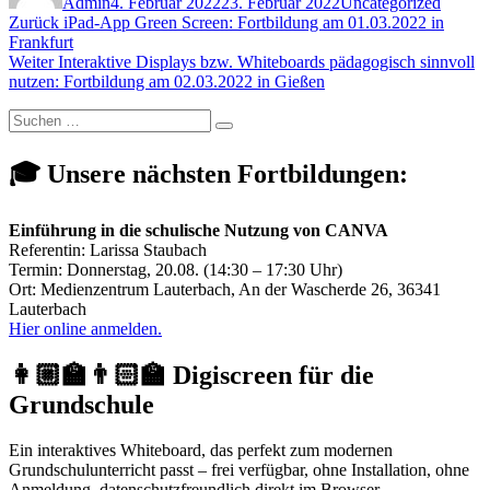
Admin
4. Februar 2022
23. Februar 2022
Uncategorized
Beitragsnavigation
Vorheriger
Zurück
iPad-App Green Screen: Fortbildung am 01.03.2022 in
Beitrag:
Frankfurt
Nächster
Weiter
Interaktive Displays bzw. Whiteboards pädagogisch sinnvoll
Beitrag:
nutzen: Fortbildung am 02.03.2022 in Gießen
Suchen
Suchen
nach:
🎓 Unsere nächsten Fortbildungen:
Einführung in die schulische Nutzung von CANVA
Referentin: Larissa Staubach
Termin: Donnerstag, 20.08. (14:30 – 17:30 Uhr)
Ort: Medienzentrum Lauterbach, An der Wascherde 26, 36341
Lauterbach
Hier online anmelden.
👩🏼‍🏫👨🏻‍🏫 Digiscreen für die
Grundschule
Ein interaktives Whiteboard, das perfekt zum modernen
Grundschulunterricht passt – frei verfügbar, ohne Installation, ohne
Anmeldung, datenschutzfreundlich direkt im Browser.