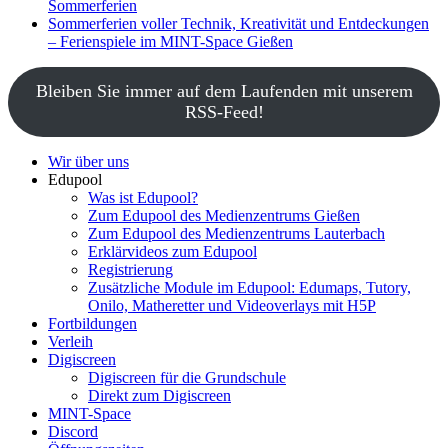
Sommerferien
Sommerferien voller Technik, Kreativität und Entdeckungen
– Ferienspiele im MINT-Space Gießen
Bleiben Sie immer auf dem Laufenden mit unserem
RSS-Feed!
Wir über uns
Edupool
Was ist Edupool?
Zum Edupool des Medienzentrums Gießen
Zum Edupool des Medienzentrums Lauterbach
Erklärvideos zum Edupool
Registrierung
Zusätzliche Module im Edupool: Edumaps, Tutory,
Onilo, Matheretter und Videoverlays mit H5P
Fortbildungen
Verleih
Digiscreen
Digiscreen für die Grundschule
Direkt zum Digiscreen
MINT-Space
Discord