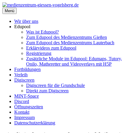
Zum
Inhalt
Menü
medienzentrum-giessen-vogelsberg.de
Regionales Medienzentrum Gießen-Vogelsberg
springen
Wir über uns
Edupool
Was ist Edupool?
Zum Edupool des Medienzentrums Gießen
Zum Edupool des Medienzentrums Lauterbach
Erklärvideos zum Edupool
Registrierung
Zusätzliche Module im Edupool: Edumaps, Tutory,
Onilo, Matheretter und Videoverlays mit H5P
Fortbildungen
Verleih
Digiscreen
Digiscreen für die Grundschule
Direkt zum Digiscreen
MINT-Space
Discord
Öffnungszeiten
Kontakt
Impressum
Datenschutzerklärung