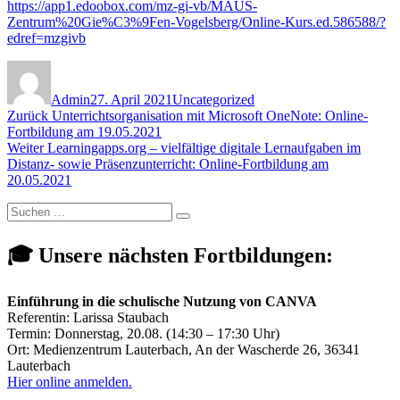
https://app1.edoobox.com/mz-gi-vb/MAUS-
Zentrum%20Gie%C3%9Fen-Vogelsberg/Online-Kurs.ed.586588/?
edref=mzgivb
Autor
Veröffentlicht
Kategorien
am
Admin
27. April 2021
Uncategorized
Beitragsnavigation
Vorheriger
Zurück
Unterrichtsorganisation mit Microsoft OneNote: Online-
Beitrag:
Fortbildung am 19.05.2021
Nächster
Weiter
Learningapps.org – vielfältige digitale Lernaufgaben im
Beitrag:
Distanz- sowie Präsenzunterricht: Online-Fortbildung am
20.05.2021
Suchen
Suchen
nach:
🎓 Unsere nächsten Fortbildungen:
Einführung in die schulische Nutzung von CANVA
Referentin: Larissa Staubach
Termin: Donnerstag, 20.08. (14:30 – 17:30 Uhr)
Ort: Medienzentrum Lauterbach, An der Wascherde 26, 36341
Lauterbach
Hier online anmelden.