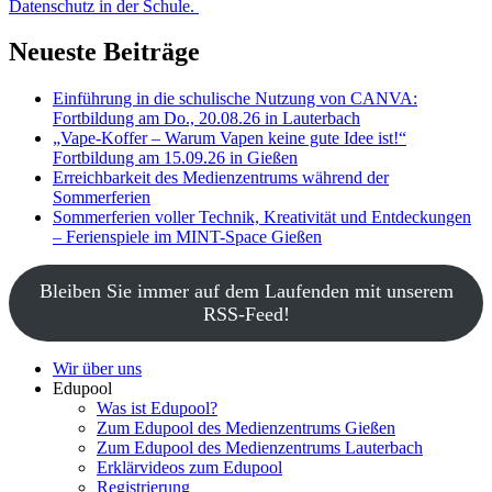
Datenschutz in der Schule.
Neueste Beiträge
Einführung in die schulische Nutzung von CANVA:
Fortbildung am Do., 20.08.26 in Lauterbach
„Vape-Koffer – Warum Vapen keine gute Idee ist!“
Fortbildung am 15.09.26 in Gießen
Erreichbarkeit des Medienzentrums während der
Sommerferien
Sommerferien voller Technik, Kreativität und Entdeckungen
– Ferienspiele im MINT-Space Gießen
Bleiben Sie immer auf dem Laufenden mit unserem
RSS-Feed!
Wir über uns
Edupool
Was ist Edupool?
Zum Edupool des Medienzentrums Gießen
Zum Edupool des Medienzentrums Lauterbach
Erklärvideos zum Edupool
Registrierung