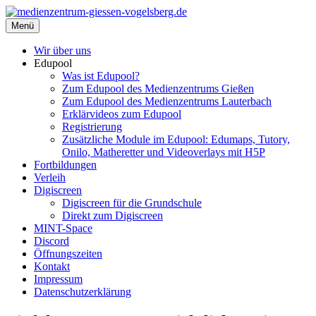
Zum
Inhalt
Menü
medienzentrum-giessen-vogelsberg.de
Regionales Medienzentrum Gießen-Vogelsberg
springen
Wir über uns
Edupool
Was ist Edupool?
Zum Edupool des Medienzentrums Gießen
Zum Edupool des Medienzentrums Lauterbach
Erklärvideos zum Edupool
Registrierung
Zusätzliche Module im Edupool: Edumaps, Tutory,
Onilo, Matheretter und Videoverlays mit H5P
Fortbildungen
Verleih
Digiscreen
Digiscreen für die Grundschule
Direkt zum Digiscreen
MINT-Space
Discord
Öffnungszeiten
Kontakt
Impressum
Datenschutzerklärung