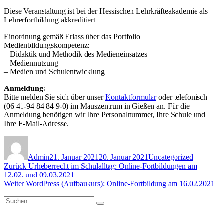
Diese Veranstaltung ist bei der Hessischen Lehrkräfteakademie als
Lehrerfortbildung akkreditiert.
Einordnung gemäß Erlass über das Portfolio
Medienbildungskompetenz:
– Didaktik und Methodik des Medieneinsatzes
– Mediennutzung
– Medien und Schulentwicklung
Anmeldung:
Bitte melden Sie sich über unser
Kontaktformular
oder telefonisch
(06 41-94 84 84 9-0) im Mauszentrum in Gießen an. Für die
Anmeldung benötigen wir Ihre Personalnummer, Ihre Schule und
Ihre E-Mail-Adresse.
Autor
Veröffentlicht
Kategorien
am
Admin
21. Januar 2021
20. Januar 2021
Uncategorized
Beitragsnavigation
Vorheriger
Zurück
Urheberrecht im Schulalltag: Online-Fortbildungen am
Beitrag:
12.02. und 09.03.2021
Nächster
Weiter
WordPress (Aufbaukurs): Online-Fortbildung am 16.02.2021
Beitrag:
Suchen
Suchen
nach: