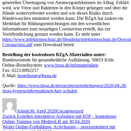
generellen Übertragung von Atemwegsinfektionen im Alltag. Erklärt
wird, wie Viren und Bakterien in den Körper gelangen und über die
Hände weiterverbreitet werden und wie dieses Risiko durch
Händewaschen minimiert werden kann. Die BZgA hat zudem ein
Merkblatt für Bildungseinrichtungen mit den wesentlichen
Informationen zum neuartigen Coronavirus erstellt, das zur
Veröffentlichung genutzt werden kann. Es steht unter
https://www.infektionsschutz.de/fileadmin/infektionsschutz.de/Down
Coronavirus.pdf
zum Download bereit.
Bestellung der kostenlosen BZgA-Materialien unter:
Bundeszentrale für gesundheitliche Aufklärung, 50819 Köln
Online-Bestellsystem:
www.bzga.de/infomaterialien
Fax: 0221/8992257
E-Mail:
bestellung(at)bzga.de
Quelle:
https://www.bzga.de/presse/pressemitteilungen/2020-04-28-
bzga-hygieneinformationen-fuer-schulen
Autor
Veröffentlicht
Kategorien
am
Admin
30. April 2020
Uncategorized
Beitragsnavigation
Vorheriger
Zurück
Erstellen interaktiver Aufgaben mit H5P – kostenloses
Beitrag:
Online Training von MedienLB am 30.04.2020
Nächster
Weiter
Online-Fortbildung: ActivInspire – praxisorientiert mit