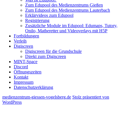
Zum Edupool des Medienzentrums Gießen
Zum Edupool des Medienzentrums Lauterbach
Erklärvideos zum Edupool
Registrierung
Zusätzliche Module im Edupool: Edumaps, Tutory,
Onilo, Matheretter und Videoverlays mit H5P
Fortbildungen
Verleih
Digiscreen
Digiscreen für die Grundschule
Direkt zum Digiscreen
MINT-Space
Discord
Öffnungszeiten
Kontakt
Impressum
Datenschutzerklärung
medienzentrum-giessen-vogelsberg.de
Stolz präsentiert von
WordPress