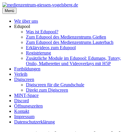
Zum
Inhalt
Menü
medienzentrum-giessen-vogelsberg.de
Regionales Medienzentrum Gießen-Vogelsberg
springen
Wir über uns
Edupool
Was ist Edupool?
Zum Edupool des Medienzentrums Gießen
Zum Edupool des Medienzentrums Lauterbach
Erklärvideos zum Edupool
Registrierung
Zusätzliche Module im Edupool: Edumaps, Tutory,
Onilo, Matheretter und Videoverlays mit H5P
Fortbildungen
Verleih
Digiscreen
Digiscreen für die Grundschule
Direkt zum Digiscreen
MINT-Space
Discord
Öffnungszeiten
Kontakt
Impressum
Datenschutzerklärung