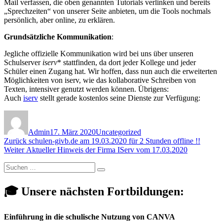
Mail verfassen, die oben genannten Tutorials verlinken und bereits
„Sprechzeiten“ von unserer Seite anbieten, um die Tools nochmals
persönlich, aber online, zu erklären.
Grundsätzliche Kommunikation
:
Jegliche offizielle Kommunikation wird bei uns über unseren
Schulserver
iserv
* stattfinden, da dort jeder Kollege und jeder
Schüler einen Zugang hat. Wir hoffen, dass nun auch die erweiterten
Möglichkeiten von iserv, wie das kollaborative Schreiben von
Texten, intensiver genutzt werden können. Übrigens:
Auch
iserv
stellt gerade kostenlos seine Dienste zur Verfügung:
Autor
Veröffentlicht
Kategorien
am
Admin
17. März 2020
Uncategorized
Beitragsnavigation
Vorheriger
Zurück
schulen-givb.de am 19.03.2020 für 2 Stunden offline !!
Nächster
Beitrag:
Weiter
Aktueller Hinweis der Firma IServ vom 17.03.2020
Beitrag:
Suchen
Suchen
nach:
🎓 Unsere nächsten Fortbildungen:
Einführung in die schulische Nutzung von CANVA