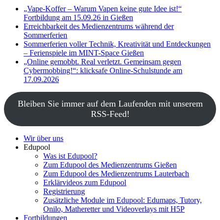
„Vape-Koffer – Warum Vapen keine gute Idee ist!“
Fortbildung am 15.09.26 in Gießen
Erreichbarkeit des Medienzentrums während der
Sommerferien
Sommerferien voller Technik, Kreativität und Entdeckungen
– Ferienspiele im MINT-Space Gießen
„Online gemobbt. Real verletzt. Gemeinsam gegen
Cybermobbing!“: klicksafe Online-Schulstunde am
17.09.2026
Bleiben Sie immer auf dem Laufenden mit unserem
RSS-Feed!
Wir über uns
Edupool
Was ist Edupool?
Zum Edupool des Medienzentrums Gießen
Zum Edupool des Medienzentrums Lauterbach
Erklärvideos zum Edupool
Registrierung
Zusätzliche Module im Edupool: Edumaps, Tutory,
Onilo, Matheretter und Videoverlays mit H5P
Fortbildungen