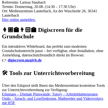
Referentin: Larissa Staubach
Termin: Donnerstag, 20.08. (14:30 – 17:30 Uhr)
Ort: Medienzentrum Lauterbach, An der Wascherde 26, 36341
Lauterbach
Hier online anmelden.
👩🏼‍🏫👨🏻‍🏫 Digiscreen für die
Grundschule
Ein interaktives Whiteboard, das perfekt zum modernen
Grundschulunterricht passt – frei verfügbar, ohne Installation, ohne
Anmeldung, datenschutzfreundlich direkt im Browser.
👉
digiscreen.mzgivb.de
🛠️ Tools zur Unterrichtsvorbereitung
Über den Edupool stellt Ihnen das Medienzentrum kostenlose Tools
zur Unterrichtsvorbereitung zur Verfügung:
Edumaps – Digitale Pinnwände, Tutory – Arbeitsblattgenerator,
Onilo – Sprach- und Leseförderung, Matheretter und Videoverlays
mit H5P.