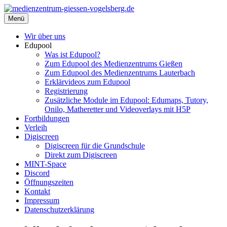
Zum
Inhalt
Menü
medienzentrum-giessen-vogelsberg.de
Regionales Medienzentrum Gießen-Vogelsberg
springen
Wir über uns
Edupool
Was ist Edupool?
Zum Edupool des Medienzentrums Gießen
Zum Edupool des Medienzentrums Lauterbach
Erklärvideos zum Edupool
Registrierung
Zusätzliche Module im Edupool: Edumaps, Tutory,
Onilo, Matheretter und Videoverlays mit H5P
Fortbildungen
Verleih
Digiscreen
Digiscreen für die Grundschule
Direkt zum Digiscreen
MINT-Space
Discord
Öffnungszeiten
Kontakt
Impressum
Datenschutzerklärung