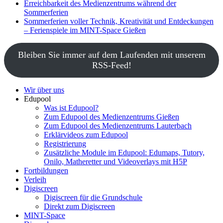
Erreichbarkeit des Medienzentrums während der
Sommerferien
Sommerferien voller Technik, Kreativität und Entdeckungen
– Ferienspiele im MINT-Space Gießen
Bleiben Sie immer auf dem Laufenden mit unserem
RSS-Feed!
Wir über uns
Edupool
Was ist Edupool?
Zum Edupool des Medienzentrums Gießen
Zum Edupool des Medienzentrums Lauterbach
Erklärvideos zum Edupool
Registrierung
Zusätzliche Module im Edupool: Edumaps, Tutory,
Onilo, Matheretter und Videoverlays mit H5P
Fortbildungen
Verleih
Digiscreen
Digiscreen für die Grundschule
Direkt zum Digiscreen
MINT-Space