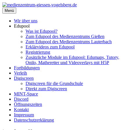
Zum
Inhalt
Menü
medienzentrum-giessen-vogelsberg.de
Regionales Medienzentrum Gießen-Vogelsberg
springen
Wir über uns
Edupool
Was ist Edupool?
Zum Edupool des Medienzentrums Gießen
Zum Edupool des Medienzentrums Lauterbach
Erklärvideos zum Edupool
Registrierung
Zusätzliche Module im Edupool: Edumaps, Tutory,
Onilo, Matheretter und Videoverlays mit H5P
Fortbildungen
Verleih
Digiscreen
Digiscreen für die Grundschule
Direkt zum Digiscreen
MINT-Space
Discord
Öffnungszeiten
Kontakt
Impressum
Datenschutzerklärung