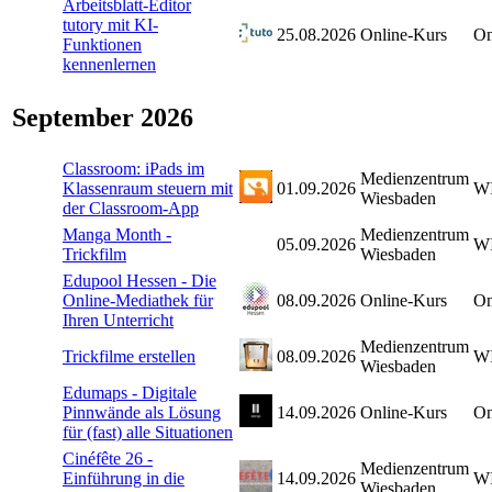
Arbeitsblatt-Editor
tutory mit KI-
25.08.2026
Online-Kurs
On
Funktionen
kennenlernen
September 2026
Classroom: iPads im
Medienzentrum
Klassenraum steuern mit
01.09.2026
W
Wiesbaden
der Classroom-App
Manga Month -
Medienzentrum
05.09.2026
W
Trickfilm
Wiesbaden
Edupool Hessen - Die
Online-Mediathek für
08.09.2026
Online-Kurs
On
Ihren Unterricht
Medienzentrum
Trickfilme erstellen
08.09.2026
W
Wiesbaden
Edumaps - Digitale
Pinnwände als Lösung
14.09.2026
Online-Kurs
On
für (fast) alle Situationen
Cinéfête 26 -
Medienzentrum
Einführung in die
14.09.2026
W
Wiesbaden