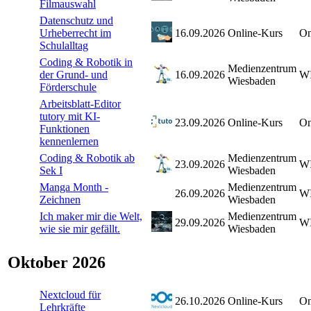
Filmauswahl
Datenschutz und
Urheberrecht im
16.09.2026
Online-Kurs
On
Schulalltag
Coding & Robotik in
Medienzentrum
der Grund- und
16.09.2026
W
Wiesbaden
Förderschule
Arbeitsblatt-Editor
tutory mit KI-
23.09.2026
Online-Kurs
On
Funktionen
kennenlernen
Coding & Robotik ab
Medienzentrum
23.09.2026
W
Sek I
Wiesbaden
Manga Month -
Medienzentrum
26.09.2026
W
Zeichnen
Wiesbaden
Ich maker mir die Welt,
Medienzentrum
29.09.2026
W
wie sie mir gefällt.
Wiesbaden
Oktober 2026
Nextcloud für
26.10.2026
Online-Kurs
On
Lehrkräfte