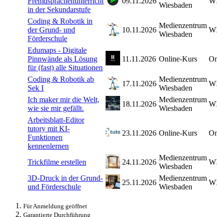
Fremdsprachenunterricht
09.11.2026
W
Wiesbaden
in der Sekundarstufe
Coding & Robotik in
Medienzentrum
der Grund- und
10.11.2026
W
Wiesbaden
Förderschule
Edumaps - Digitale
Pinnwände als Lösung
11.11.2026
Online-Kurs
On
für (fast) alle Situationen
Coding & Robotik ab
Medienzentrum
17.11.2026
W
Sek I
Wiesbaden
Ich maker mir die Welt,
Medienzentrum
18.11.2026
W
wie sie mir gefällt.
Wiesbaden
Arbeitsblatt-Editor
tutory mit KI-
23.11.2026
Online-Kurs
On
Funktionen
kennenlernen
Medienzentrum
Trickfilme erstellen
24.11.2026
W
Wiesbaden
3D-Druck in der Grund-
Medienzentrum
25.11.2026
W
und Förderschule
Wiesbaden
Für Anmeldung geöffnet
Garantierte Durchführung