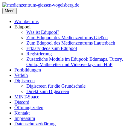
Zum
Inhalt
Menü
medienzentrum-giessen-vogelsberg.de
Regionales Medienzentrum Gießen-Vogelsberg
springen
Wir über uns
Edupool
Was ist Edupool?
Zum Edupool des Medienzentrums Gießen
Zum Edupool des Medienzentrums Lauterbach
Erklärvideos zum Edupool
Registrierung
Zusätzliche Module im Edupool: Edumaps, Tutory,
Onilo, Matheretter und Videoverlays mit H5P
Fortbildungen
Verleih
Digiscreen
Digiscreen für die Grundschule
Direkt zum Digiscreen
MINT-Space
Discord
Öffnungszeiten
Kontakt
Impressum
Datenschutzerklärung