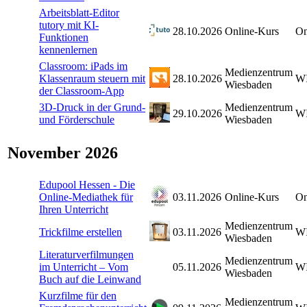
Arbeitsblatt-Editor
tutory mit KI-
28.10.2026
Online-Kurs
On
Funktionen
kennenlernen
Classroom: iPads im
Medienzentrum
Klassenraum steuern mit
28.10.2026
W
Wiesbaden
der Classroom-App
3D-Druck in der Grund-
Medienzentrum
29.10.2026
W
und Förderschule
Wiesbaden
November 2026
Edupool Hessen - Die
Online-Mediathek für
03.11.2026
Online-Kurs
On
Ihren Unterricht
Medienzentrum
Trickfilme erstellen
03.11.2026
W
Wiesbaden
Literaturverfilmungen
Medienzentrum
im Unterricht – Vom
05.11.2026
W
Wiesbaden
Buch auf die Leinwand
Kurzfilme für den
Medienzentrum