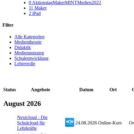
0
AktionstagMakerMINTMedien2022
11
Maker
2
iPad
Filter
Alle Kategorien
Medientheorie
Didaktik
Mediennutzung
Schulentwicklung
Lehrerrolle
Status
Angebote
Datum
Ort
August 2026
Nextcloud - Die
Schulcloud für
24.08.2026
Online-Kurs
On
Lehrkräfte