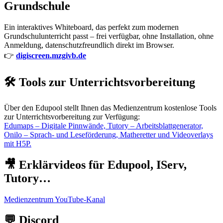
Grundschule
Ein interaktives Whiteboard, das perfekt zum modernen
Grundschulunterricht passt – frei verfügbar, ohne Installation, ohne
Anmeldung, datenschutzfreundlich direkt im Browser.
👉
digiscreen.mzgivb.de
🛠️ Tools zur Unterrichtsvorbereitung
Über den Edupool stellt Ihnen das Medienzentrum kostenlose Tools
zur Unterrichtsvorbereitung zur Verfügung:
Edumaps – Digitale Pinnwände, Tutory – Arbeitsblattgenerator,
Onilo – Sprach- und Leseförderung, Matheretter und Videoverlays
mit H5P.
🎥 Erklärvideos für Edupool, IServ,
Tutory…
Medienzentrum YouTube-Kanal
💬 Discord