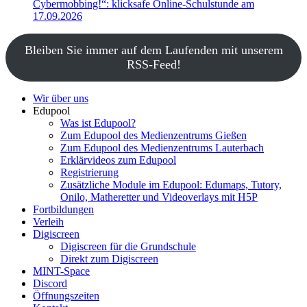
Cybermobbing!“: klicksafe Online-Schulstunde am
17.09.2026
Bleiben Sie immer auf dem Laufenden mit unserem
RSS-Feed!
Wir über uns
Edupool
Was ist Edupool?
Zum Edupool des Medienzentrums Gießen
Zum Edupool des Medienzentrums Lauterbach
Erklärvideos zum Edupool
Registrierung
Zusätzliche Module im Edupool: Edumaps, Tutory,
Onilo, Matheretter und Videoverlays mit H5P
Fortbildungen
Verleih
Digiscreen
Digiscreen für die Grundschule
Direkt zum Digiscreen
MINT-Space
Discord
Öffnungszeiten