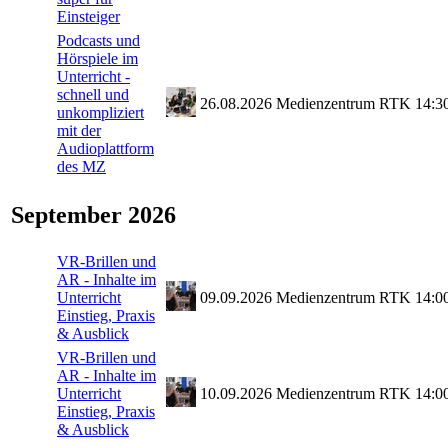
Einsteiger
Podcasts und
Hörspiele im
Unterricht -
schnell und
26.08.2026
Medienzentrum
RTK
14:3
unkompliziert
mit der
Audioplattform
des MZ
September 2026
VR-Brillen und
AR - Inhalte im
Unterricht
09.09.2026
Medienzentrum
RTK
14:0
Einstieg, Praxis
& Ausblick
VR-Brillen und
AR - Inhalte im
Unterricht
10.09.2026
Medienzentrum
RTK
14:0
Einstieg, Praxis
& Ausblick