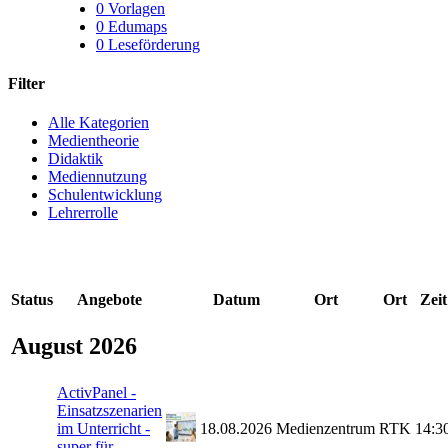
0
Vorlagen
0
Edumaps
0
Leseförderung
Filter
Alle Kategorien
Medientheorie
Didaktik
Mediennutzung
Schulentwicklung
Lehrerrolle
Status
Angebote
Datum
Ort
Ort
Zeit
August 2026
ActivPanel -
Einsatzszenarien
im Unterricht -
18.08.2026
Medienzentrum
RTK
14:3
super für