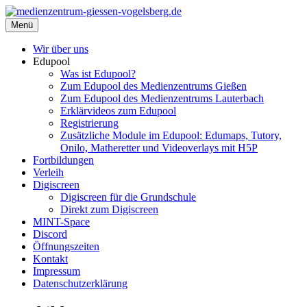
Zum
Inhalt
Menü
medienzentrum-giessen-vogelsberg.de
Regionales Medienzentrum Gießen-Vogelsberg
springen
Wir über uns
Edupool
Was ist Edupool?
Zum Edupool des Medienzentrums Gießen
Zum Edupool des Medienzentrums Lauterbach
Erklärvideos zum Edupool
Registrierung
Zusätzliche Module im Edupool: Edumaps, Tutory,
Onilo, Matheretter und Videoverlays mit H5P
Fortbildungen
Verleih
Digiscreen
Digiscreen für die Grundschule
Direkt zum Digiscreen
MINT-Space
Discord
Öffnungszeiten
Kontakt
Impressum
Datenschutzerklärung