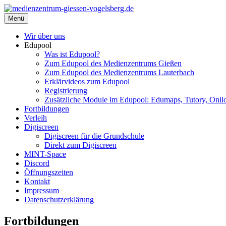
Zum
Inhalt
Menü
medienzentrum-giessen-vogelsberg.de
Regionales Medienzentrum Gießen-Vogelsberg
springen
Wir über uns
Edupool
Was ist Edupool?
Zum Edupool des Medienzentrums Gießen
Zum Edupool des Medienzentrums Lauterbach
Erklärvideos zum Edupool
Registrierung
Zusätzliche Module im Edupool: Edumaps, Tutory, Onilo
Fortbildungen
Verleih
Digiscreen
Digiscreen für die Grundschule
Direkt zum Digiscreen
MINT-Space
Discord
Öffnungszeiten
Kontakt
Impressum
Datenschutzerklärung
Fortbildungen