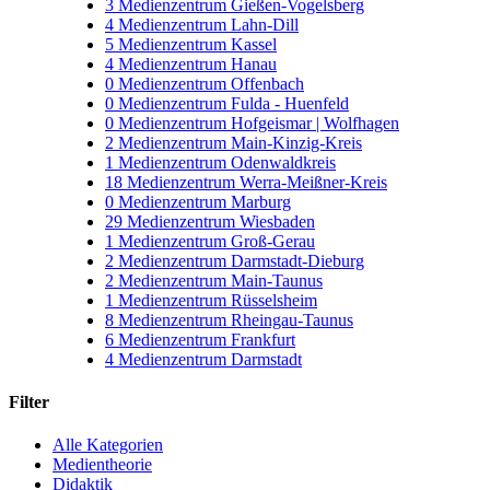
3
Medienzentrum Gießen-Vogelsberg
4
Medienzentrum Lahn-Dill
5
Medienzentrum Kassel
4
Medienzentrum Hanau
0
Medienzentrum Offenbach
0
Medienzentrum Fulda - Huenfeld
0
Medienzentrum Hofgeismar | Wolfhagen
2
Medienzentrum Main-Kinzig-Kreis
1
Medienzentrum Odenwaldkreis
18
Medienzentrum Werra-Meißner-Kreis
0
Medienzentrum Marburg
29
Medienzentrum Wiesbaden
1
Medienzentrum Groß-Gerau
2
Medienzentrum Darmstadt-Dieburg
2
Medienzentrum Main-Taunus
1
Medienzentrum Rüsselsheim
8
Medienzentrum Rheingau-Taunus
6
Medienzentrum Frankfurt
4
Medienzentrum Darmstadt
Filter
Alle Kategorien
Medientheorie
Didaktik