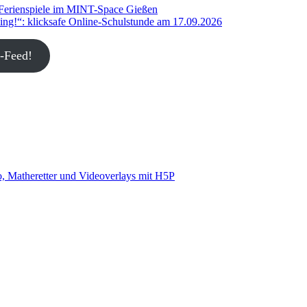
 Ferienspiele im MINT-Space Gießen
ng!“: klicksafe Online-Schulstunde am 17.09.2026
-Feed!
, Matheretter und Videoverlays mit H5P