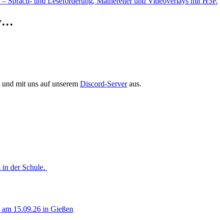
o – Sprach- und Leseförderung, Matheretter und Videoverlays mit H5P.
ry…
en und mit uns auf unserem
Discord-Server
aus.
 in der Schule.
g am 15.09.26 in Gießen