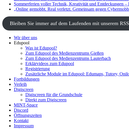
Sommerferien voller Technik, Kreativität und Entdeckungen –
„Online gemobbt. Real verletzt. Gemeinsam gegen Cybermobbi
Bleiben Sie immer auf dem Laufenden mit unserem RSS
Wir über uns
Edupool
Was ist Edupool?
Zum Edupool des Medienzentrums Gießen
Zum Edupool des Medienzentrums Lauterbach
Erklärvideos zum Edupool
Registrierung
Zusätzliche Module im Edupool: Edumaps, Tutory, Onilo
Fortbildungen
Verleih
Digiscreen
Digiscreen für die Grundschule
Direkt zum Digiscreen
MINT-Space
Discord
Öffnungszeiten
Kontakt
Impressum