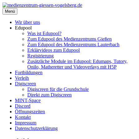
Zum
Inhalt
Menü
medienzentrum-giessen-vogelsberg.de
Regionales Medienzentrum Gießen-Vogelsberg
springen
Wir über uns
Edupool
Was ist Edupool?
Zum Edupool des Medienzentrums Gießen
Zum Edupool des Medienzentrums Lauterbach
Erklärvideos zum Edupool
Registrierung
Zusätzliche Module im Edupool: Edumaps, Tutory,
Onilo, Matheretter und Videoverlays mit H5P
Fortbildungen
Verleih
Digiscreen
Digiscreen für die Grundschule
Direkt zum Digiscreen
MINT-Space
Discord
Öffnungszeiten
Kontakt
Impressum
Datenschutzerklärung