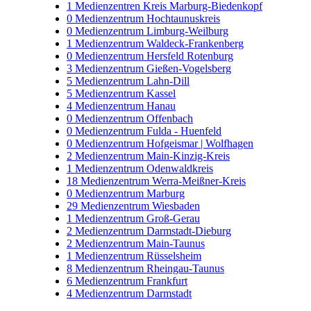
1
Medienzentren Kreis Marburg-Biedenkopf
0
Medienzentrum Hochtaunuskreis
0
Medienzentrum Limburg-Weilburg
1
Medienzentrum Waldeck-Frankenberg
0
Medienzentrum Hersfeld Rotenburg
3
Medienzentrum Gießen-Vogelsberg
5
Medienzentrum Lahn-Dill
5
Medienzentrum Kassel
4
Medienzentrum Hanau
0
Medienzentrum Offenbach
0
Medienzentrum Fulda - Huenfeld
0
Medienzentrum Hofgeismar | Wolfhagen
2
Medienzentrum Main-Kinzig-Kreis
1
Medienzentrum Odenwaldkreis
18
Medienzentrum Werra-Meißner-Kreis
0
Medienzentrum Marburg
29
Medienzentrum Wiesbaden
1
Medienzentrum Groß-Gerau
2
Medienzentrum Darmstadt-Dieburg
2
Medienzentrum Main-Taunus
1
Medienzentrum Rüsselsheim
8
Medienzentrum Rheingau-Taunus
6
Medienzentrum Frankfurt
4
Medienzentrum Darmstadt