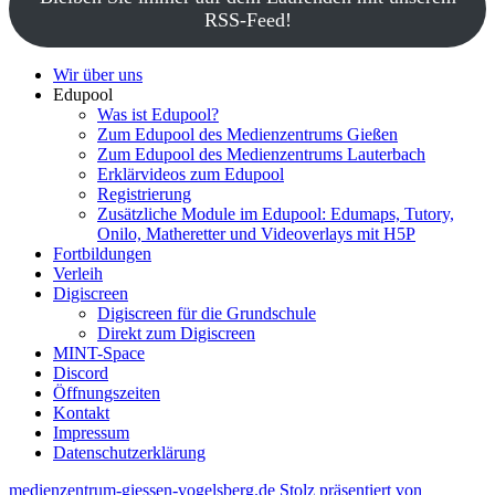
RSS-Feed!
Wir über uns
Edupool
Was ist Edupool?
Zum Edupool des Medienzentrums Gießen
Zum Edupool des Medienzentrums Lauterbach
Erklärvideos zum Edupool
Registrierung
Zusätzliche Module im Edupool: Edumaps, Tutory,
Onilo, Matheretter und Videoverlays mit H5P
Fortbildungen
Verleih
Digiscreen
Digiscreen für die Grundschule
Direkt zum Digiscreen
MINT-Space
Discord
Öffnungszeiten
Kontakt
Impressum
Datenschutzerklärung
medienzentrum-giessen-vogelsberg.de
Stolz präsentiert von