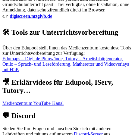
Grundschulunterricht passt – frei verfügbar, ohne Installation, ohne
Anmeldung, datenschutzfreundlich direkt im Browser.
👉
digiscreen.mzgivb.de
🛠️ Tools zur Unterrichtsvorbereitung
Über den Edupool stellt Ihnen das Medienzentrum kostenlose Tools
zur Unterrichtsvorbereitung zur Verfügung:
Edumaps – Digitale Pinnwände, Tutory – Arbeitsblattgenerator,
Onilo – Sprach- und Leseförderung, Matheretter und Videoverlays
mit H5P.
🎥 Erklärvideos für Edupool, IServ,
Tutory…
Medienzentrum YouTube-Kanal
💬 Discord
Stellen Sie Ihre Fragen und tauschen Sie sich mit anderen
Lehrkräften und mit uns auf unserem
Discord-Server
aus.