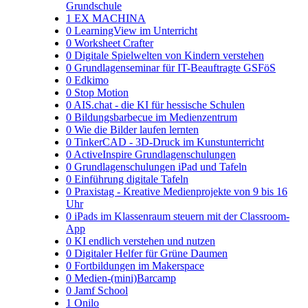
Grundschule
1
EX MACHINA
0
LearningView im Unterricht
0
Worksheet Crafter
0
Digitale Spielwelten von Kindern verstehen
0
Grundlagenseminar für IT-Beauftragte GSFöS
0
Edkimo
0
Stop Motion
0
AIS.chat - die KI für hessische Schulen
0
Bildungsbarbecue im Medienzentrum
0
Wie die Bilder laufen lernten
0
TinkerCAD - 3D-Druck im Kunstunterricht
0
ActiveInspire Grundlagenschulungen
0
Grundlagenschulungen iPad und Tafeln
0
Einführung digitale Tafeln
0
Praxistag - Kreative Medienprojekte von 9 bis 16
Uhr
0
iPads im Klassenraum steuern mit der Classroom-
App
0
KI endlich verstehen und nutzen
0
Digitaler Helfer für Grüne Daumen
0
Fortbildungen im Makerspace
0
Medien-(mini)Barcamp
0
Jamf School
1
Onilo