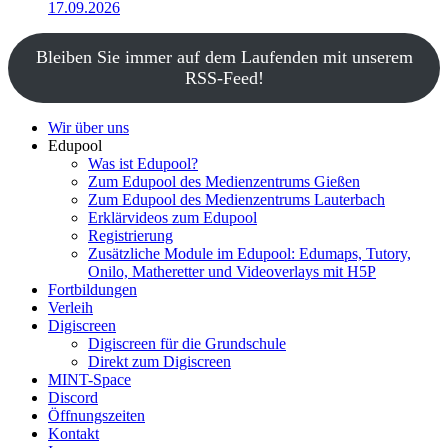
17.09.2026
Bleiben Sie immer auf dem Laufenden mit unserem
RSS-Feed!
Wir über uns
Edupool
Was ist Edupool?
Zum Edupool des Medienzentrums Gießen
Zum Edupool des Medienzentrums Lauterbach
Erklärvideos zum Edupool
Registrierung
Zusätzliche Module im Edupool: Edumaps, Tutory,
Onilo, Matheretter und Videoverlays mit H5P
Fortbildungen
Verleih
Digiscreen
Digiscreen für die Grundschule
Direkt zum Digiscreen
MINT-Space
Discord
Öffnungszeiten
Kontakt