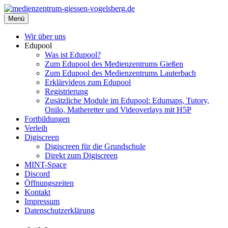
Zum
Inhalt
Menü
medienzentrum-giessen-vogelsberg.de
Regionales Medienzentrum Gießen-Vogelsberg
springen
Wir über uns
Edupool
Was ist Edupool?
Zum Edupool des Medienzentrums Gießen
Zum Edupool des Medienzentrums Lauterbach
Erklärvideos zum Edupool
Registrierung
Zusätzliche Module im Edupool: Edumaps, Tutory,
Onilo, Matheretter und Videoverlays mit H5P
Fortbildungen
Verleih
Digiscreen
Digiscreen für die Grundschule
Direkt zum Digiscreen
MINT-Space
Discord
Öffnungszeiten
Kontakt
Impressum
Datenschutzerklärung