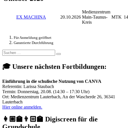
Medienzentrum
EX MACHINA
20.10.2026
Main-Taunus-
MTK
14
Kreis
Für Anmeldung geöffnet
Garantierte Durchführung
Suchen
Suchen
nach:
🎓 Unsere nächsten Fortbildungen:
Einführung in die schulische Nutzung von CANVA
Referentin: Larissa Staubach
Termin: Donnerstag, 20.08. (14:30 – 17:30 Uhr)
Ort: Medienzentrum Lauterbach, An der Wascherde 26, 36341
Lauterbach
Hier online anmelden.
👩🏼‍🏫👨🏻‍🏫 Digiscreen für die
Grundschule