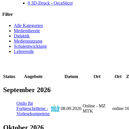
0
3D-Druck - OrcaSlicer
Filter
Alle Kategorien
Medientheorie
Didaktik
Mediennutzung
Schulentwicklung
Lehrerrolle
Status
Angebote
Datum
Ort
Ort
Z
September 2026
Onilo für
Online - MZ
Fortgeschrittene -
08.09.2026
online
16
MTK
Vorlesekompetenz
Oktober 2026