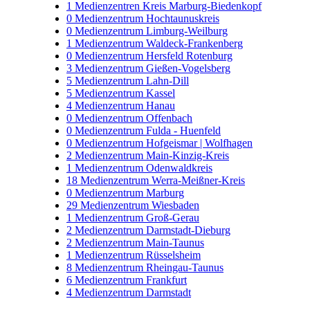
1
Medienzentren Kreis Marburg-Biedenkopf
0
Medienzentrum Hochtaunuskreis
0
Medienzentrum Limburg-Weilburg
1
Medienzentrum Waldeck-Frankenberg
0
Medienzentrum Hersfeld Rotenburg
3
Medienzentrum Gießen-Vogelsberg
5
Medienzentrum Lahn-Dill
5
Medienzentrum Kassel
4
Medienzentrum Hanau
0
Medienzentrum Offenbach
0
Medienzentrum Fulda - Huenfeld
0
Medienzentrum Hofgeismar | Wolfhagen
2
Medienzentrum Main-Kinzig-Kreis
1
Medienzentrum Odenwaldkreis
18
Medienzentrum Werra-Meißner-Kreis
0
Medienzentrum Marburg
29
Medienzentrum Wiesbaden
1
Medienzentrum Groß-Gerau
2
Medienzentrum Darmstadt-Dieburg
2
Medienzentrum Main-Taunus
1
Medienzentrum Rüsselsheim
8
Medienzentrum Rheingau-Taunus
6
Medienzentrum Frankfurt
4
Medienzentrum Darmstadt