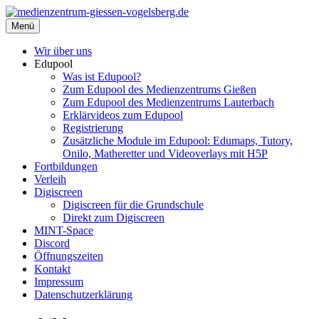
Zum
Inhalt
Menü
medienzentrum-giessen-vogelsberg.de
Regionales Medienzentrum Gießen-Vogelsberg
springen
Wir über uns
Edupool
Was ist Edupool?
Zum Edupool des Medienzentrums Gießen
Zum Edupool des Medienzentrums Lauterbach
Erklärvideos zum Edupool
Registrierung
Zusätzliche Module im Edupool: Edumaps, Tutory,
Onilo, Matheretter und Videoverlays mit H5P
Fortbildungen
Verleih
Digiscreen
Digiscreen für die Grundschule
Direkt zum Digiscreen
MINT-Space
Discord
Öffnungszeiten
Kontakt
Impressum
Datenschutzerklärung