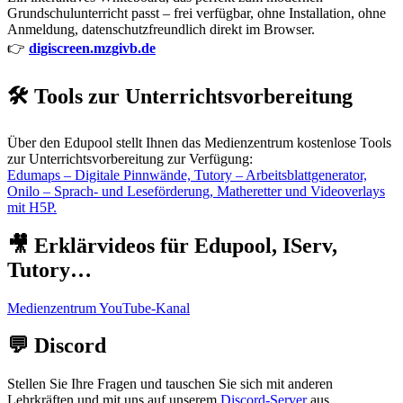
Grundschulunterricht passt – frei verfügbar, ohne Installation, ohne
Anmeldung, datenschutzfreundlich direkt im Browser.
👉
digiscreen.mzgivb.de
🛠️ Tools zur Unterrichtsvorbereitung
Über den Edupool stellt Ihnen das Medienzentrum kostenlose Tools
zur Unterrichtsvorbereitung zur Verfügung:
Edumaps – Digitale Pinnwände, Tutory – Arbeitsblattgenerator,
Onilo – Sprach- und Leseförderung, Matheretter und Videoverlays
mit H5P.
🎥 Erklärvideos für Edupool, IServ,
Tutory…
Medienzentrum YouTube-Kanal
💬 Discord
Stellen Sie Ihre Fragen und tauschen Sie sich mit anderen
Lehrkräften und mit uns auf unserem
Discord-Server
aus.