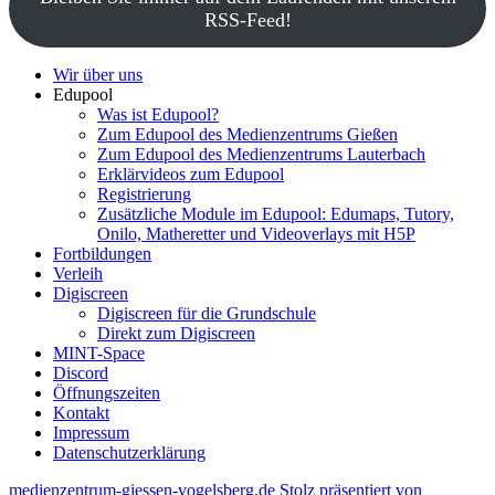
RSS-Feed!
Wir über uns
Edupool
Was ist Edupool?
Zum Edupool des Medienzentrums Gießen
Zum Edupool des Medienzentrums Lauterbach
Erklärvideos zum Edupool
Registrierung
Zusätzliche Module im Edupool: Edumaps, Tutory,
Onilo, Matheretter und Videoverlays mit H5P
Fortbildungen
Verleih
Digiscreen
Digiscreen für die Grundschule
Direkt zum Digiscreen
MINT-Space
Discord
Öffnungszeiten
Kontakt
Impressum
Datenschutzerklärung
medienzentrum-giessen-vogelsberg.de
Stolz präsentiert von